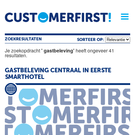
Home
Opinie
Archief
Magazine
Service
Buyers'Guide
Linked
Nieu
R
ZOEKRESULTATEN
SORTEER OP:
Je zoekopdracht
' gastbeleving'
heeft ongeveer 41
resultaten.
GASTBELEVING
CENTRAAL IN EERSTE
SMARTHOTEL