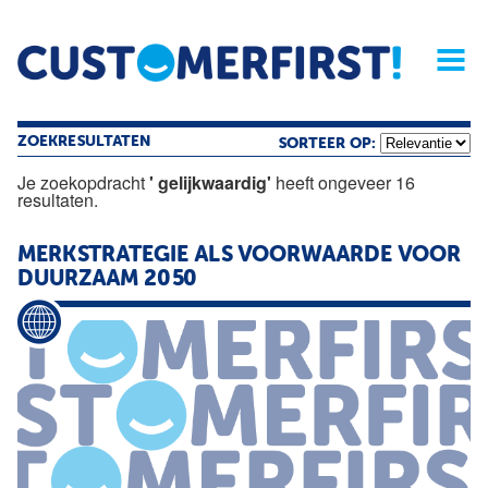
Home
Opinie
Archief
Magazine
Service
Buyers'Guide
Linked
Nieu
R
ZOEKRESULTATEN
SORTEER OP:
Je zoekopdracht
' gelijkwaardig'
heeft ongeveer 16
resultaten.
MERKSTRATEGIE ALS VOORWAARDE VOOR
DUURZAAM 2050