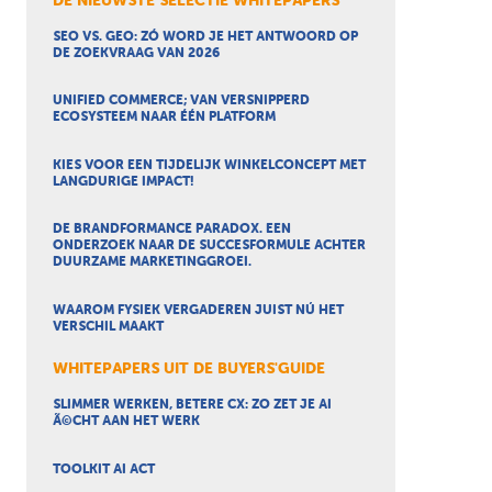
DE NIEUWSTE SELECTIE WHITEPAPERS
SEO VS. GEO: ZÓ WORD JE HET ANTWOORD OP
DE ZOEKVRAAG VAN 2026
UNIFIED COMMERCE; VAN VERSNIPPERD
ECOSYSTEEM NAAR ÉÉN PLATFORM
KIES VOOR EEN TIJDELIJK WINKELCONCEPT MET
LANGDURIGE IMPACT!
DE BRANDFORMANCE PARADOX. EEN
ONDERZOEK NAAR DE SUCCESFORMULE ACHTER
DUURZAME MARKETINGGROEI.
WAAROM FYSIEK VERGADEREN JUIST NÚ HET
VERSCHIL MAAKT
WHITEPAPERS UIT DE BUYERS'GUIDE
SLIMMER WERKEN, BETERE CX: ZO ZET JE AI
Ã©CHT AAN HET WERK
TOOLKIT AI ACT