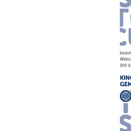
beant
Webca
200 à
KIN
GEM