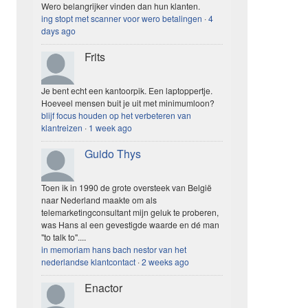
Wero belangrijker vinden dan hun klanten.
ing stopt met scanner voor wero betalingen
·
4
days ago
Frits
Je bent echt een kantoorpik. Een laptoppertje.
Hoeveel mensen buit je uit met minimumloon?
blijf focus houden op het verbeteren van
klantreizen
·
1 week ago
Guido Thys
Toen ik in 1990 de grote oversteek van België
naar Nederland maakte om als
telemarketingconsultant mijn geluk te proberen,
was Hans al een gevestigde waarde en dé man
"to talk to"....
in memoriam hans bach nestor van het
nederlandse klantcontact
·
2 weeks ago
Enactor