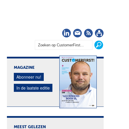
LinkedIn
Nieuwsbrief
RSS
Abonn
MAGAZINE
Abonneer nu!
In de laatste editie
MEEST GELEZEN