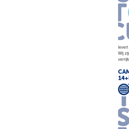
lever
Wij z
verri
CA
14