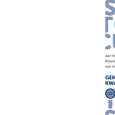
aan k
Koene
van h
GEM
KWA