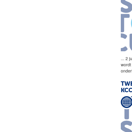
...
2 j
wordt 
onder
TW
KC