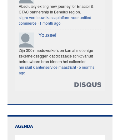
Absolutely exiting new journey for Enactor &
CTAC partnership in Benelux region.
sligro vernieuwt kassaplatform voor unified
commerce
·
1 month ago
Youssef
Zijn 300+ medewerkers en kan al met enige
zekerheidzeggen dat dit zaakje stinkt vanuit
betrouwbare bron binnen het callcenter
hm sluit klantenservice maastricht
·
5 months
ago
AGENDA