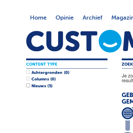
Home
Opinie
Archief
Magazi
CONTENT TYPE
ZOEK
Achtergronden
(0)
Je z
resul
Columns
(0)
Nieuws
(5)
GEB
GEM