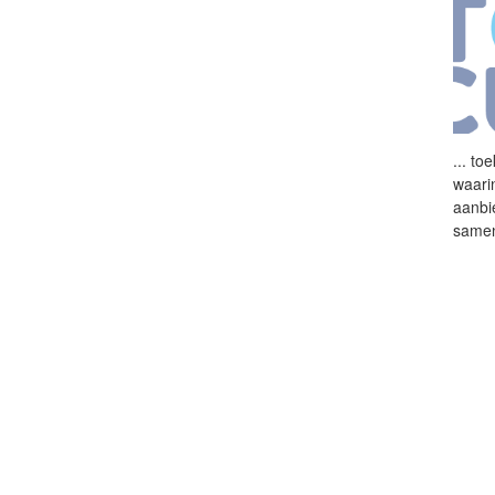
...
toe
waari
aanbi
same