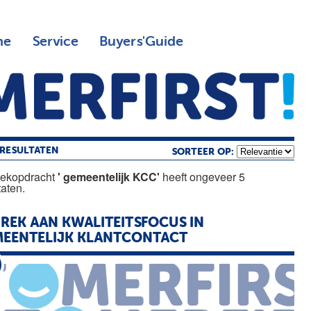
ne
Service
Buyers'Guide
RESULTATEN
SORTEER OP:
oekopdracht
' gemeentelijk KCC'
heeft ongeveer 5
taten.
REK AAN KWALITEITSFOCUS IN
EENTELIJK
KLANTCONTACT