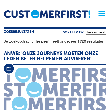
Home
Opinie
Archief
Magazine
Service
Buyers'Guide
Linked
Nieu
R
ZOEKRESULTATEN
SORTEER OP:
Je zoekopdracht
' helpen'
heeft ongeveer 1726 resultaten.
ANWB: 'ONZE JOURNEYS MOETEN ONZE
LEDEN BETER
HELPEN
EN ADVISEREN'