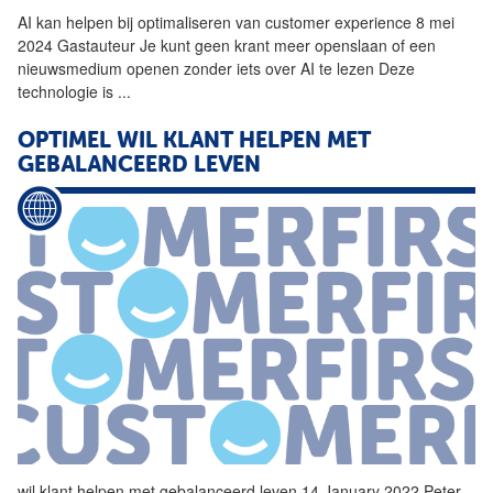
AI kan
helpen
bij optimaliseren van customer experience 8 mei
2024 Gastauteur Je kunt geen krant meer openslaan of een
nieuwsmedium openen zonder iets over AI te lezen Deze
technologie is
...
OPTIMEL WIL KLANT
HELPEN
MET
GEBALANCEERD LEVEN
wil klant
helpen
met gebalanceerd leven 14 January 2022 Peter