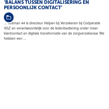
‘BALANS TUSSEN DIGITALISERING EN
PERSOONLIJK CONTACT’
...
Veltman 44 is directeur
Helpen
bij Verzekeren bij Coöperatie
VGZ en verantwoordelijk voor de ledenbediening onder meer
klantcontact en digitale transformatie van de zorgverzekeraar We
hebben een
...
‘ZIJ
HELPEN
ZICHZELF ÉN HUN