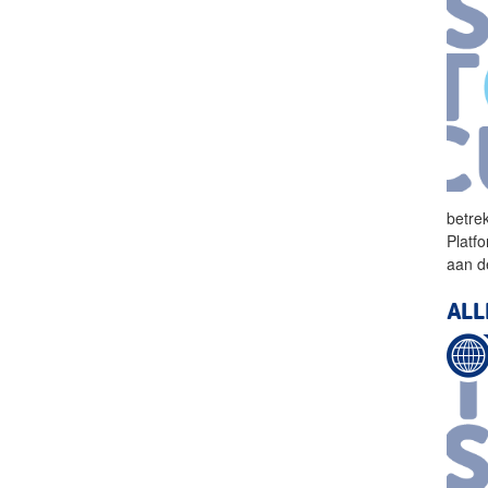
betre
Platf
aan d
ALL