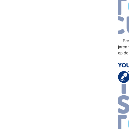
...
Red
jaren
op de 
YOU