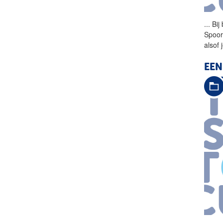
...
Bij
Spoor
alsof 
EEN