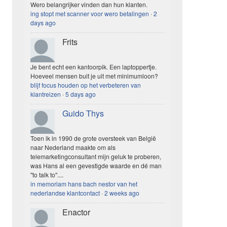
Wero belangrijker vinden dan hun klanten.
ing stopt met scanner voor wero betalingen
·
2
days ago
Frits
Je bent echt een kantoorpik. Een laptoppertje.
Hoeveel mensen buit je uit met minimumloon?
blijf focus houden op het verbeteren van
klantreizen
·
5 days ago
Guido Thys
Toen ik in 1990 de grote oversteek van België
naar Nederland maakte om als
telemarketingconsultant mijn geluk te proberen,
was Hans al een gevestigde waarde en dé man
"to talk to"....
in memoriam hans bach nestor van het
nederlandse klantcontact
·
2 weeks ago
Enactor