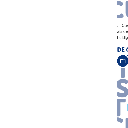
...
Cus
als de
huidi
DE 