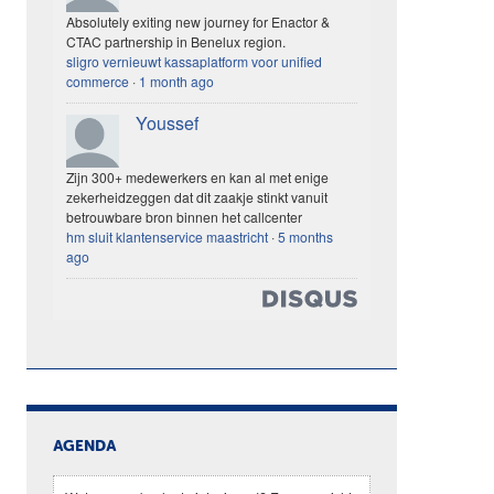
Absolutely exiting new journey for Enactor &
CTAC partnership in Benelux region.
sligro vernieuwt kassaplatform voor unified
commerce
·
1 month ago
Youssef
Zijn 300+ medewerkers en kan al met enige
zekerheidzeggen dat dit zaakje stinkt vanuit
betrouwbare bron binnen het callcenter
hm sluit klantenservice maastricht
·
5 months
ago
AGENDA