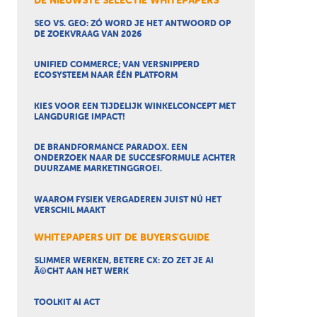
DE NIEUWSTE SELECTIE WHITEPAPERS
SEO VS. GEO: ZÓ WORD JE HET ANTWOORD OP
DE ZOEKVRAAG VAN 2026
UNIFIED COMMERCE; VAN VERSNIPPERD
ECOSYSTEEM NAAR ÉÉN PLATFORM
KIES VOOR EEN TIJDELIJK WINKELCONCEPT MET
LANGDURIGE IMPACT!
DE BRANDFORMANCE PARADOX. EEN
ONDERZOEK NAAR DE SUCCESFORMULE ACHTER
DUURZAME MARKETINGGROEI.
WAAROM FYSIEK VERGADEREN JUIST NÚ HET
VERSCHIL MAAKT
WHITEPAPERS UIT DE BUYERS'GUIDE
SLIMMER WERKEN, BETERE CX: ZO ZET JE AI
Ã©CHT AAN HET WERK
TOOLKIT AI ACT