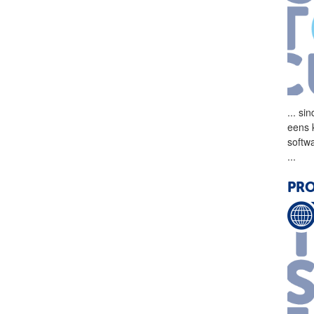
...
sin
eens 
softw
...
PRO