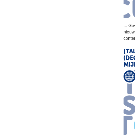
...
Gev
nieuw
conte
[TA
(DE
MIJ