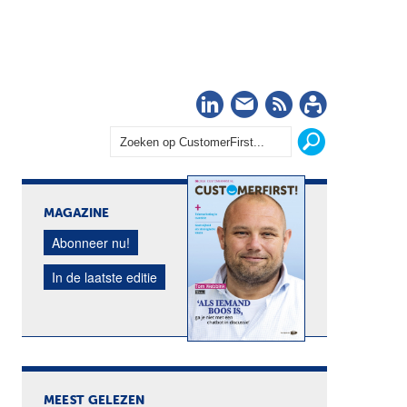
LinkedIn
Nieuwsbrief
RSS
Abonn
MAGAZINE
Abonneer nu!
In de laatste editie
MEEST GELEZEN