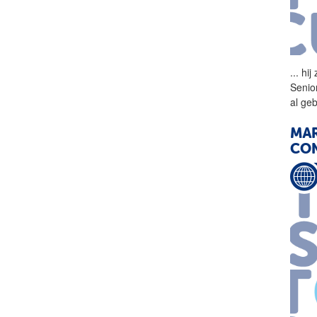
...
hij 
Senio
al ge
MAR
CON