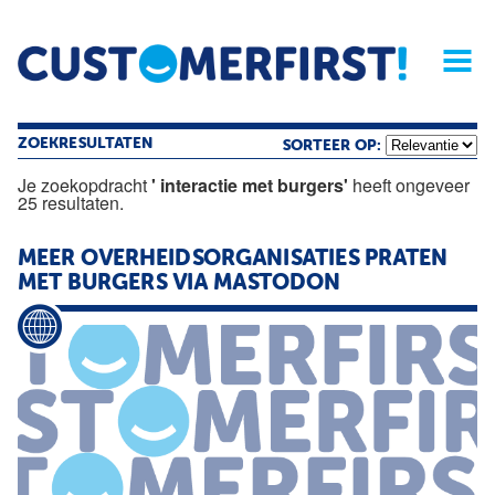
Home
Opinie
Archief
Magazine
Service
Buyers'Guide
Linked
Nieu
R
ZOEKRESULTATEN
SORTEER OP:
Je zoekopdracht
' interactie met burgers'
heeft ongeveer
25 resultaten.
MEER OVERHEIDSORGANISATIES PRATEN
MET
BURGERS
VIA MASTODON