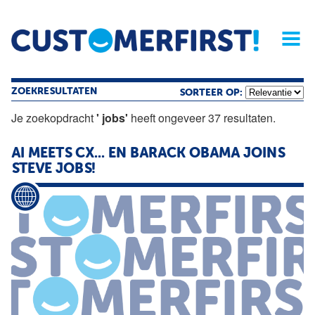
Home
Opinie
Archief
Magazine
Service
Buyers'Guide
Linked
Nieu
R
ZOEKRESULTATEN
SORTEER OP:
Je zoekopdracht
' jobs'
heeft ongeveer 37 resultaten.
AI MEETS CX... EN BARACK OBAMA JOINS
STEVE JOBS!