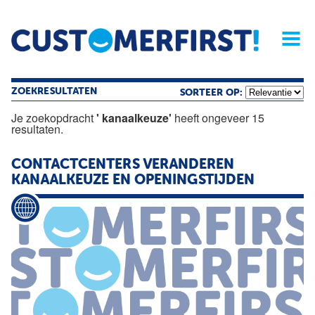
Home
Opinie
Archief
Magazine
Service
Buyers'Guide
Linked
Nieu
R
ZOEKRESULTATEN
SORTEER OP:
Je zoekopdracht
' kanaalkeuze'
heeft ongeveer 15
resultaten.
CONTACTCENTERS VERANDEREN
KANAALKEUZE
EN OPENINGSTIJDEN