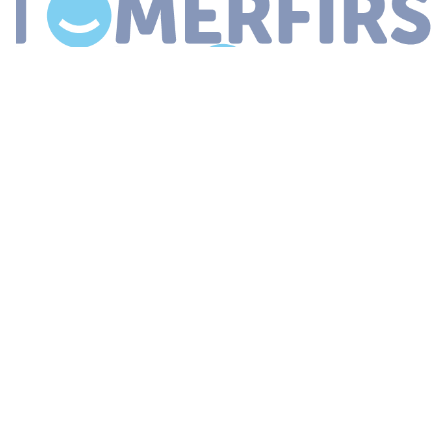
...
over het proces en grip op
kanaalkeuze
Als een organisatie
dan ook nog duurzaam is dan helpt dat bij een positieve
klantbeleving Wat is een goed voorbeeld van een innovatieve
organisatie op het
...
DIGITAAL KLANTCONTACT: ELKE
ORGANISATIE EEN ‘OPEN KEUKEN’