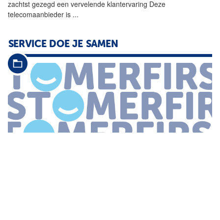
zachtst gezegd een vervelende klantervaring Deze
telecomaanbieder is
...
SERVICE DOE JE SAMEN
...
dat gebruikers soms van het
kastje
naar
de
muur
worden
gestuurd stelt Sunderman Uiteindelijk willen we door middel van
de
chatbot natuurlijk ook een hogere conversie realiseren oftewel