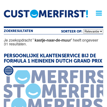
Home
Opinie
Archief
Magazine
Service
Buyers'Guide
Linked
Nieu
R
ZOEKRESULTATEN
SORTEER OP:
Je zoekopdracht
' kastje-naar-de-muur'
heeft ongeveer
31 resultaten.
PERSOONLIJKE KLANTENSERVICE BIJ
DE
FORMULA 1 HEINEKEN DUTCH GRAND PRIX