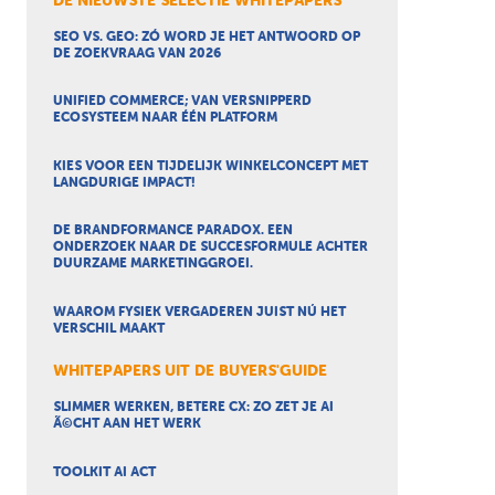
DE NIEUWSTE SELECTIE WHITEPAPERS
SEO VS. GEO: ZÓ WORD JE HET ANTWOORD OP
DE ZOEKVRAAG VAN 2026
UNIFIED COMMERCE; VAN VERSNIPPERD
ECOSYSTEEM NAAR ÉÉN PLATFORM
KIES VOOR EEN TIJDELIJK WINKELCONCEPT MET
LANGDURIGE IMPACT!
DE BRANDFORMANCE PARADOX. EEN
ONDERZOEK NAAR DE SUCCESFORMULE ACHTER
DUURZAME MARKETINGGROEI.
WAAROM FYSIEK VERGADEREN JUIST NÚ HET
VERSCHIL MAAKT
WHITEPAPERS UIT DE BUYERS'GUIDE
SLIMMER WERKEN, BETERE CX: ZO ZET JE AI
Ã©CHT AAN HET WERK
TOOLKIT AI ACT