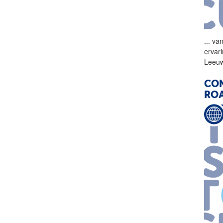
...
van
ervar
Leeuw
CON
RO