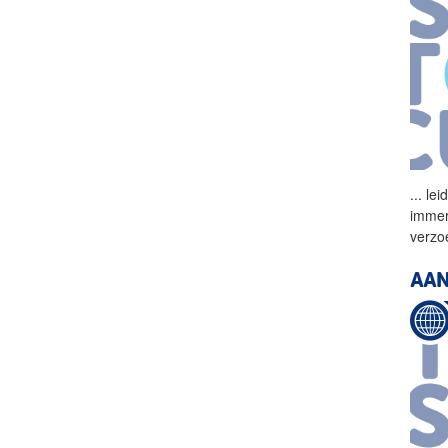
...
lei
immer
verzo
AAN