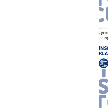
...
met
zijn 
laats
INS
KL