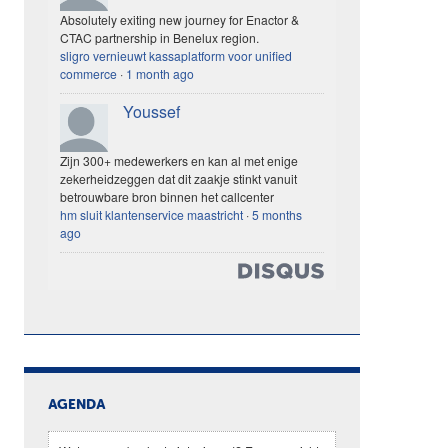
Absolutely exiting new journey for Enactor &
CTAC partnership in Benelux region.
sligro vernieuwt kassaplatform voor unified
commerce
·
1 month ago
Youssef
Zijn 300+ medewerkers en kan al met enige
zekerheidzeggen dat dit zaakje stinkt vanuit
betrouwbare bron binnen het callcenter
hm sluit klantenservice maastricht
·
5 months
ago
AGENDA