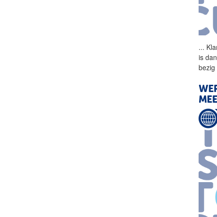
...
Kla
is da
bezig
WER
MEE