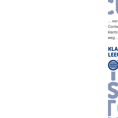
...
eer
Conta
klantc
weg
.
KLA
LE