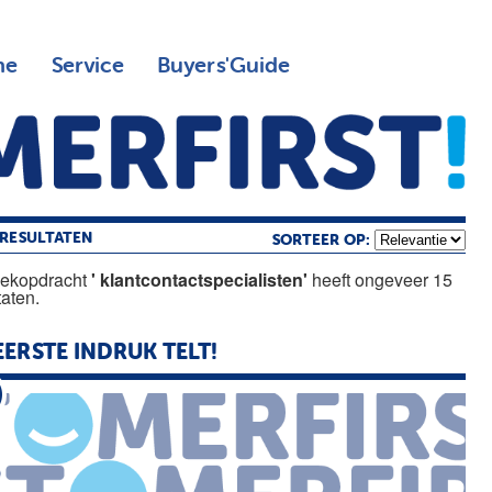
ne
Service
Buyers'Guide
RESULTATEN
SORTEER OP:
oekopdracht
' klantcontactspecialisten'
heeft ongeveer 15
taten.
EERSTE INDRUK TELT!