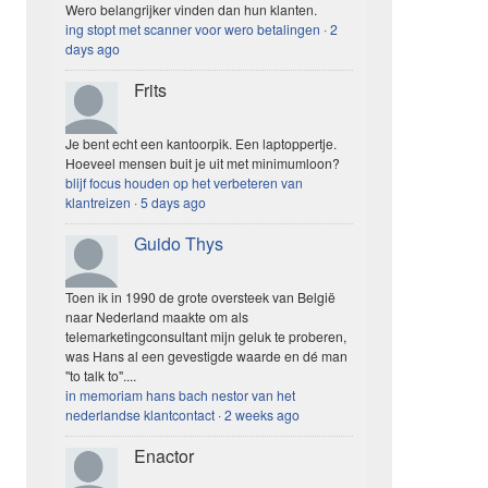
Wero belangrijker vinden dan hun klanten.
ing stopt met scanner voor wero betalingen
·
2
days ago
Frits
Je bent echt een kantoorpik. Een laptoppertje.
Hoeveel mensen buit je uit met minimumloon?
blijf focus houden op het verbeteren van
klantreizen
·
5 days ago
Guido Thys
Toen ik in 1990 de grote oversteek van België
naar Nederland maakte om als
telemarketingconsultant mijn geluk te proberen,
was Hans al een gevestigde waarde en dé man
"to talk to"....
in memoriam hans bach nestor van het
nederlandse klantcontact
·
2 weeks ago
Enactor