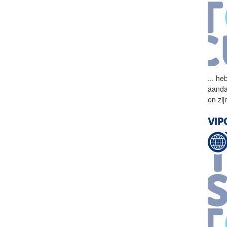
...
heb
aanda
en zi
VIP