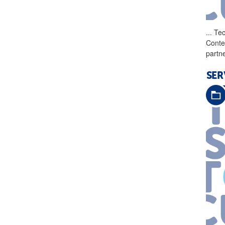
...
Tec
Conte
partn
SER