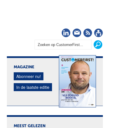
LinkedIn
Nieuwsbrief
RSS
Abonn
MAGAZINE
Abonneer nu!
In de laatste editie
MEEST GELEZEN