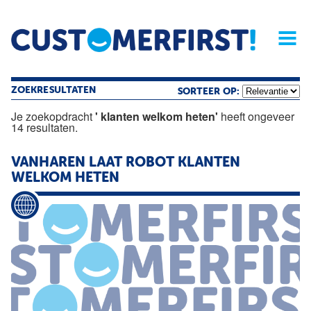
Home
Opinie
Archief
Magazine
Service
Buyers'Guide
Linked
Nieu
R
ZOEKRESULTATEN
SORTEER OP:
Je zoekopdracht
' klanten welkom heten'
heeft ongeveer
14 resultaten.
VANHAREN LAAT ROBOT
KLANTEN
WELKOM
HETEN