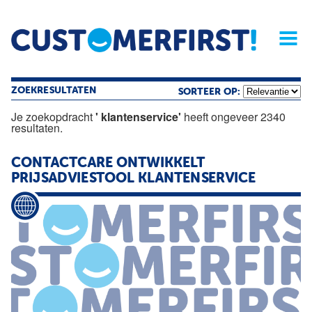
Home
Opinie
Archief
Magazine
Service
Buyers'Guide
Linked
Nieu
R
ZOEKRESULTATEN
SORTEER OP:
Je zoekopdracht
' klantenservice'
heeft ongeveer 2340
resultaten.
CONTACTCARE ONTWIKKELT
PRIJSADVIESTOOL
KLANTENSERVICE