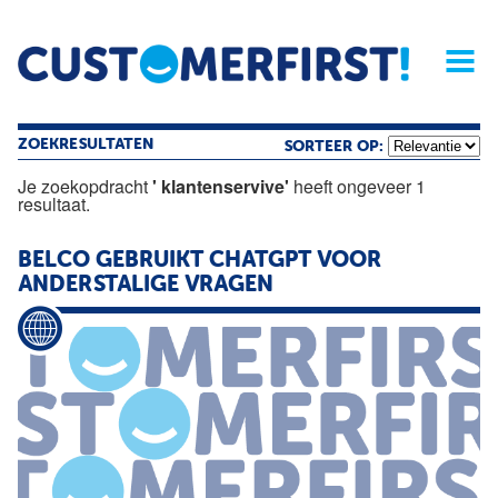
Home
Opinie
Archief
Magazine
Service
Buyers'Guide
Linked
Nieu
R
ZOEKRESULTATEN
SORTEER OP:
Je zoekopdracht
' klantenservive'
heeft ongeveer 1
resultaat.
BELCO GEBRUIKT CHATGPT VOOR
ANDERSTALIGE VRAGEN