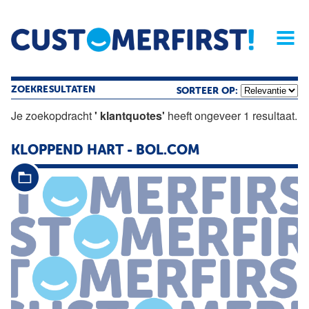
Home
Opinie
Archief
Magazine
Service
Buyers'Guide
Linked
Nieu
R
ZOEKRESULTATEN
SORTEER OP:
Je zoekopdracht
' klantquotes'
heeft ongeveer 1 resultaat.
KLOPPEND HART - BOL.COM