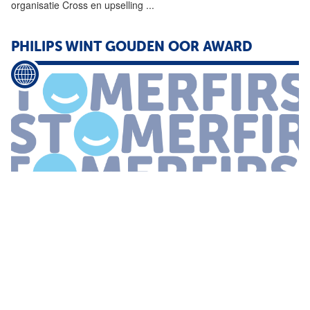
organisatie Cross en upselling
...
PHILIPS WINT GOUDEN OOR AWARD
...
handelen naar aanleiding van
klantsignalen
via grondig
onderzoek bij klanten die eerste problemen signaleerden het
interveniëren op basis van deze onderzoeksanalyses door
aanpassingen door te voeren
...