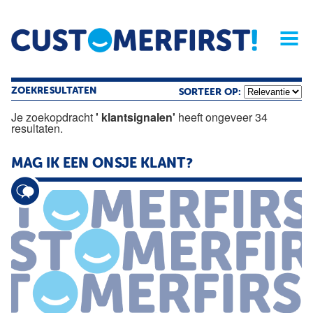
Home
Opinie
Archief
Magazine
Service
Buyers'Guide
Linked
Nieu
R
ZOEKRESULTATEN
SORTEER OP:
Je zoekopdracht
' klantsignalen'
heeft ongeveer 34
resultaten.
MAG IK EEN ONSJE KLANT?