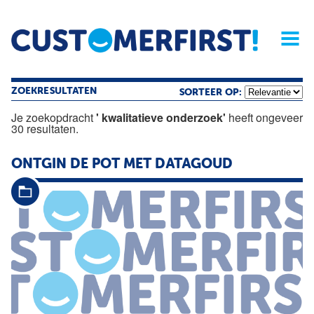
Home
Opinie
Archief
Magazine
Service
Buyers'Guide
Linked
Nieu
R
ZOEKRESULTATEN
SORTEER OP:
Je zoekopdracht
' kwalitatieve onderzoek'
heeft ongeveer
30 resultaten.
ONTGIN DE POT MET DATAGOUD