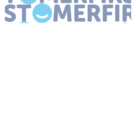
...
leiders geïnterviewd voor de
kwalitatieve
invalshoek Uit het
rapport blijkt dat de mensgerichte leiderschapsstijl favoriet is
onder ceo s Gemiddeld vinden zij het rapportcijfer 7 6 op zijn
plaats De
...
NIEUW SOURCINGMODEL VOOR DE
KLANTCONTACTSECTOR