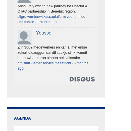
Absolutely exiting new journey for Enactor &
CTAC partnership in Benelux region.
sligro vernieuwt kassaplatform voor unified
commerce
·
1 month ago
Youssef
Zijn 300+ medewerkers en kan al met enige
zekerheidzeggen dat dit zaakje stinkt vanuit
betrouwbare bron binnen het callcenter
hm sluit klantenservice maastricht
·
5 months
ago
AGENDA