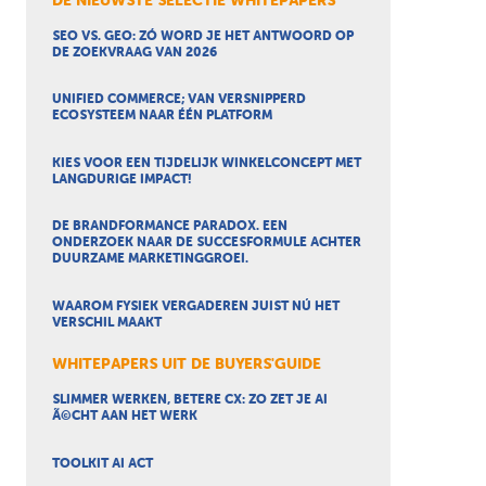
DE NIEUWSTE SELECTIE WHITEPAPERS
SEO VS. GEO: ZÓ WORD JE HET ANTWOORD OP
DE ZOEKVRAAG VAN 2026
UNIFIED COMMERCE; VAN VERSNIPPERD
ECOSYSTEEM NAAR ÉÉN PLATFORM
KIES VOOR EEN TIJDELIJK WINKELCONCEPT MET
LANGDURIGE IMPACT!
DE BRANDFORMANCE PARADOX. EEN
ONDERZOEK NAAR DE SUCCESFORMULE ACHTER
DUURZAME MARKETINGGROEI.
WAAROM FYSIEK VERGADEREN JUIST NÚ HET
VERSCHIL MAAKT
WHITEPAPERS UIT DE BUYERS'GUIDE
SLIMMER WERKEN, BETERE CX: ZO ZET JE AI
Ã©CHT AAN HET WERK
TOOLKIT AI ACT