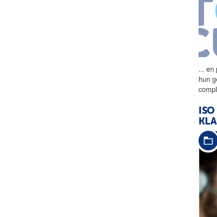
...
en 
hun g
compl
ISO
KLA