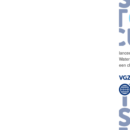
lance
Water
een c
VGZ