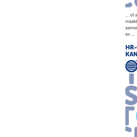
...
of 
maakt
samen
en
...
HR-
KA