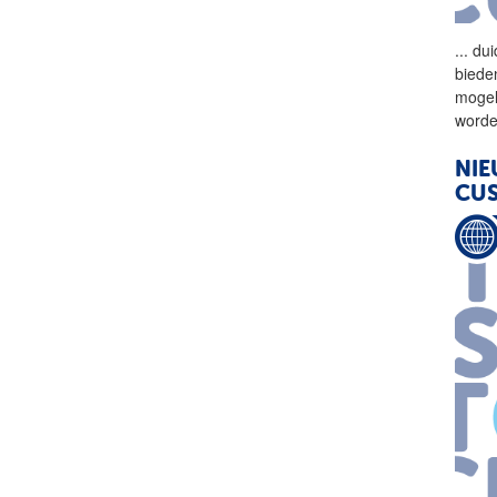
...
dui
bieden
mogel
word
NIE
CUS