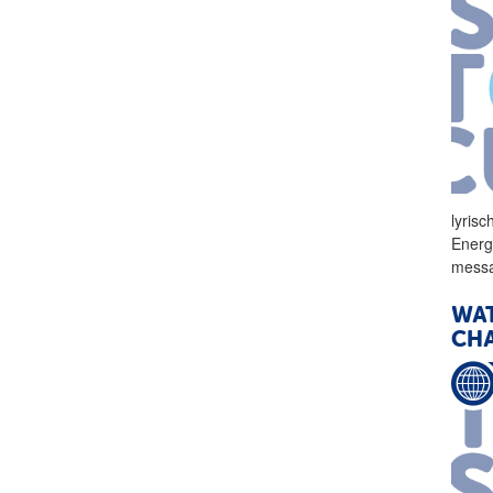
lyris
Energ
messa
WAT
CHA