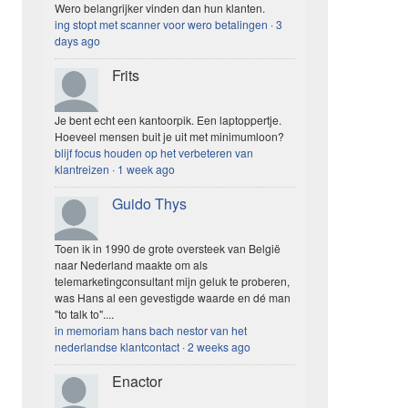
Wero belangrijker vinden dan hun klanten.
ing stopt met scanner voor wero betalingen
·
3
days ago
Frits
Je bent echt een kantoorpik. Een laptoppertje.
Hoeveel mensen buit je uit met minimumloon?
blijf focus houden op het verbeteren van
klantreizen
·
1 week ago
Guido Thys
Toen ik in 1990 de grote oversteek van België
naar Nederland maakte om als
telemarketingconsultant mijn geluk te proberen,
was Hans al een gevestigde waarde en dé man
"to talk to"....
in memoriam hans bach nestor van het
nederlandse klantcontact
·
2 weeks ago
Enactor