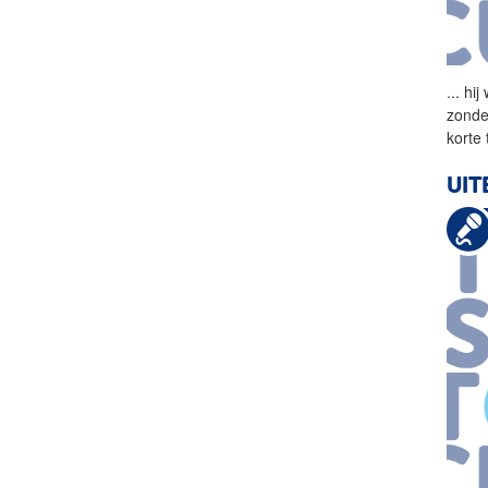
...
hij
zonde
korte 
UIT