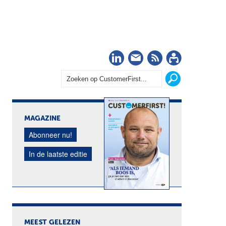
LinkedIn
Nieuwsbrief
RSS
Abonn
MAGAZINE
Abonneer nu!
In de laatste editie
MEEST GELEZEN