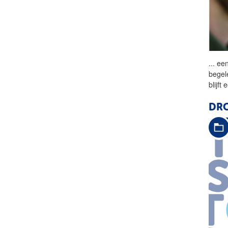
...
een
begele
blijft
DRO