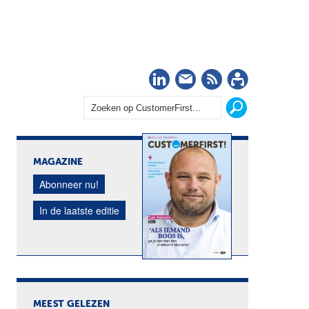
LinkedIn
Nieuwsbrief
RSS
Abonn
MAGAZINE
Abonneer nu!
In de laatste editie
MEEST GELEZEN