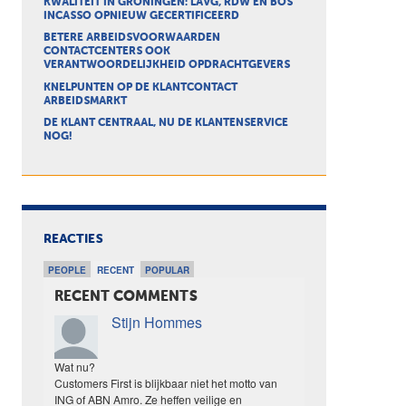
KWALITEIT IN GRONINGEN: LAVG, RDW EN BOS
INCASSO OPNIEUW GECERTIFICEERD
BETERE ARBEIDSVOORWAARDEN
CONTACTCENTERS OOK
VERANTWOORDELIJKHEID OPDRACHTGEVERS
KNELPUNTEN OP DE KLANTCONTACT
ARBEIDSMARKT
DE KLANT CENTRAAL, NU DE KLANTENSERVICE
NOG!
REACTIES
PEOPLE
RECENT
POPULAR
RECENT COMMENTS
Stijn Hommes
Wat nu?
Customers First is blijkbaar niet het motto van
ING of ABN Amro. Ze heffen veilige en