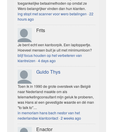
toegankelijke betaalmethoden op omdat ze
Wero belangrijker vinden dan hun klanten.
ing stopt met scanner voor wero betalingen
·
22
hours ago
Frits
Je bent echt een kantoorpik. Een laptoppertje.
Hoeveel mensen buit je uit met minimumloon?
blijf focus houden op het verbeteren van
klantreizen
·
4 days ago
Guido Thys
Toen ik in 1990 de grote oversteek van België
naar Nederland maakte om als
telemarketingconsultant mijn geluk te proberen,
was Hans al een gevestigde waarde en dé man
"to talk to"....
in memoriam hans bach nestor van het
nederlandse klantcontact
·
2 weeks ago
Enactor