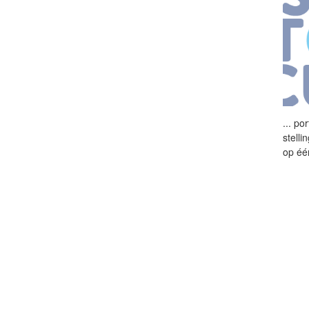
...
port
stell
op éé