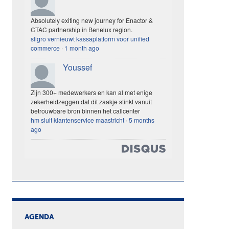
Absolutely exiting new journey for Enactor &
CTAC partnership in Benelux region.
sligro vernieuwt kassaplatform voor unified
commerce
·
1 month ago
Youssef
Zijn 300+ medewerkers en kan al met enige
zekerheidzeggen dat dit zaakje stinkt vanuit
betrouwbare bron binnen het callcenter
hm sluit klantenservice maastricht
·
5 months
ago
AGENDA