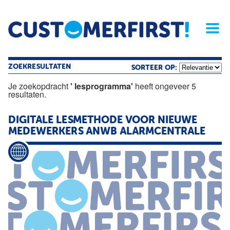
Home
Opinie
Archief
Magazine
Service
Buyers'Guide
Linked
Nieu
R
ZOEKRESULTATEN
SORTEER OP:
Je zoekopdracht
' lesprogramma'
heeft ongeveer 5
resultaten.
DIGITALE LESMETHODE VOOR NIEUWE
MEDEWERKERS ANWB ALARMCENTRALE