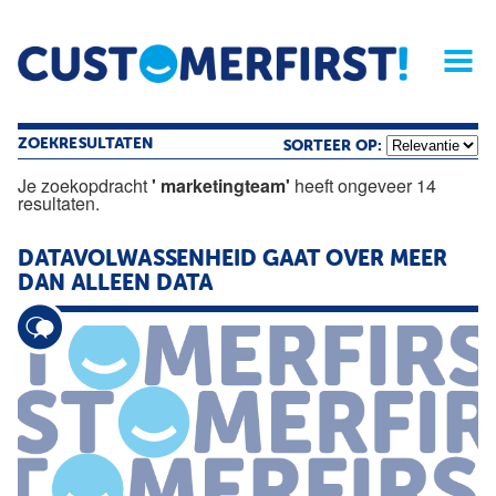
Home
Opinie
Archief
Magazine
Service
Buyers'Guide
Linked
Nieu
R
ZOEKRESULTATEN
SORTEER OP:
Je zoekopdracht
' marketingteam'
heeft ongeveer 14
resultaten.
DATAVOLWASSENHEID GAAT OVER MEER
DAN ALLEEN DATA