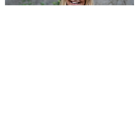
...
customer journey en een goed
marketingteam
Maar als ik écht
zoek naar bedrijven die op alle vlakken uitblinken dan zijn die
best wel schaars De focus op acquisitie komt vaak uit de
boardroom
...
CONTENT TYPE
Achtergronden
(4)
Columns
(0)
Nieuws
(8)