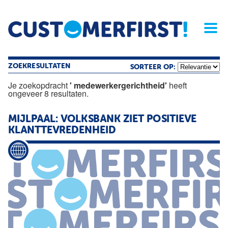
Home
Opinie
Archief
Magazine
Service
Buyers'Guide
Linked
Nieu
R
ZOEKRESULTATEN
SORTEER OP:
Je zoekopdracht
' medewerkergerichtheid'
heeft
ongeveer 8 resultaten.
MIJLPAAL: VOLKSBANK ZIET POSITIEVE
KLANTTEVREDENHEID