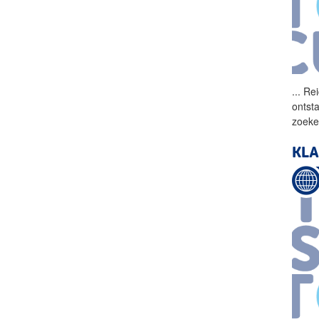
...
Rei
ontst
zoeke
KLA