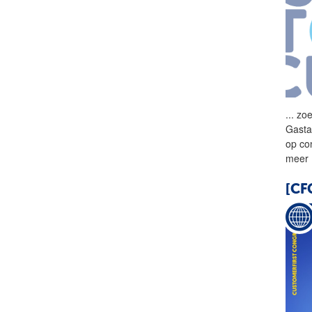
...
zoe
Gasta
op co
meer
[CF