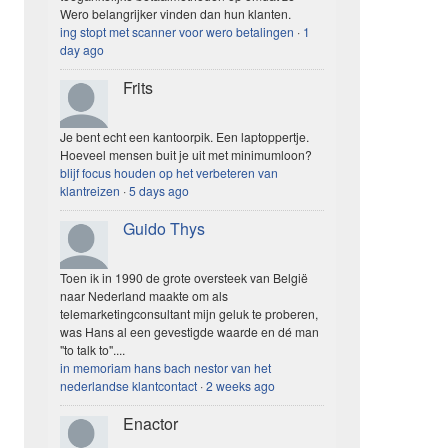
Wero belangrijker vinden dan hun klanten.
ing stopt met scanner voor wero betalingen
·
1
day ago
Frits
Je bent echt een kantoorpik. Een laptoppertje.
Hoeveel mensen buit je uit met minimumloon?
blijf focus houden op het verbeteren van
klantreizen
·
5 days ago
Guido Thys
Toen ik in 1990 de grote oversteek van België
naar Nederland maakte om als
telemarketingconsultant mijn geluk te proberen,
was Hans al een gevestigde waarde en dé man
"to talk to"....
in memoriam hans bach nestor van het
nederlandse klantcontact
·
2 weeks ago
Enactor