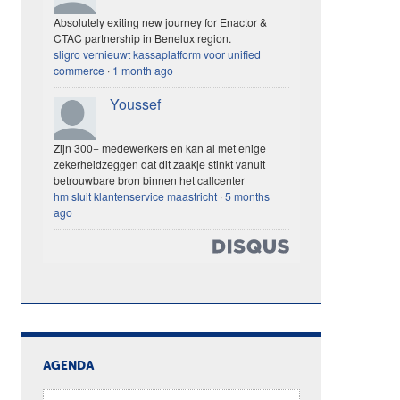
Absolutely exiting new journey for Enactor &
CTAC partnership in Benelux region.
sligro vernieuwt kassaplatform voor unified
commerce
·
1 month ago
Youssef
Zijn 300+ medewerkers en kan al met enige
zekerheidzeggen dat dit zaakje stinkt vanuit
betrouwbare bron binnen het callcenter
hm sluit klantenservice maastricht
·
5 months
ago
AGENDA