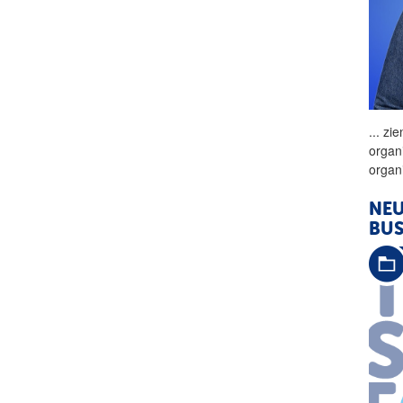
...
zie
organ
organ
NE
BUS