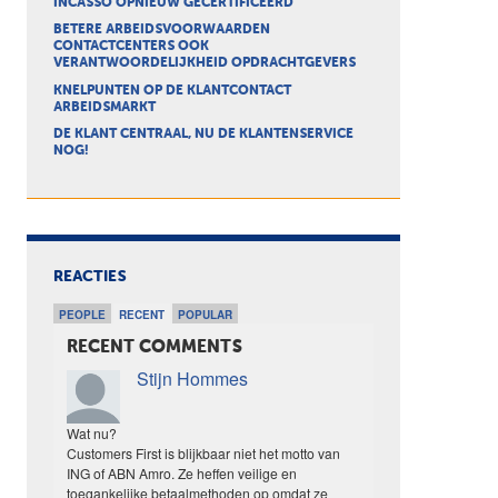
INCASSO OPNIEUW GECERTIFICEERD
BETERE ARBEIDSVOORWAARDEN
CONTACTCENTERS OOK
VERANTWOORDELIJKHEID OPDRACHTGEVERS
KNELPUNTEN OP DE KLANTCONTACT
ARBEIDSMARKT
DE KLANT CENTRAAL, NU DE KLANTENSERVICE
NOG!
REACTIES
PEOPLE
RECENT
POPULAR
RECENT COMMENTS
Stijn Hommes
Wat nu?
Customers First is blijkbaar niet het motto van
ING of ABN Amro. Ze heffen veilige en
toegankelijke betaalmethoden op omdat ze