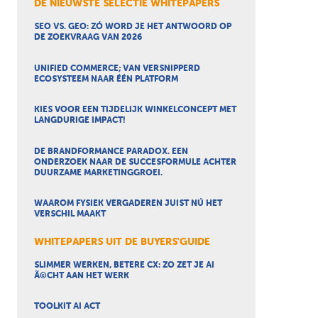
DE NIEUWSTE SELECTIE WHITEPAPERS
SEO VS. GEO: ZÓ WORD JE HET ANTWOORD OP
DE ZOEKVRAAG VAN 2026
UNIFIED COMMERCE; VAN VERSNIPPERD
ECOSYSTEEM NAAR ÉÉN PLATFORM
KIES VOOR EEN TIJDELIJK WINKELCONCEPT MET
LANGDURIGE IMPACT!
DE BRANDFORMANCE PARADOX. EEN
ONDERZOEK NAAR DE SUCCESFORMULE ACHTER
DUURZAME MARKETINGGROEI.
WAAROM FYSIEK VERGADEREN JUIST NÚ HET
VERSCHIL MAAKT
WHITEPAPERS UIT DE BUYERS'GUIDE
SLIMMER WERKEN, BETERE CX: ZO ZET JE AI
Ã©CHT AAN HET WERK
TOOLKIT AI ACT