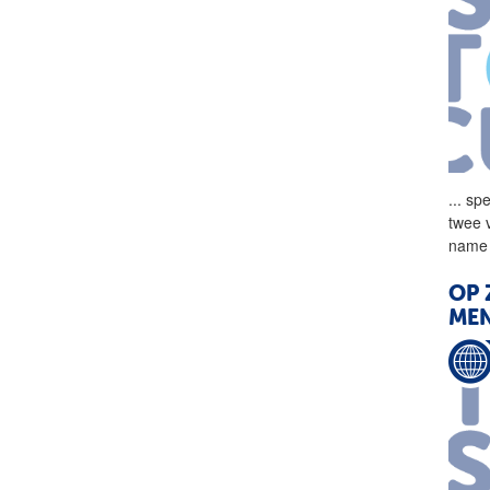
...
spe
twee 
name 
OP 
MEN