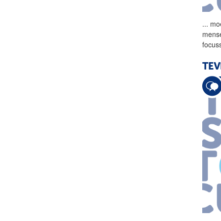
...
moe
mense
focus
TEV