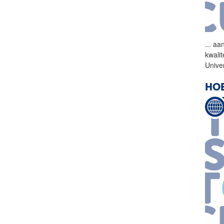
...
aan
kwali
Univer
HOE