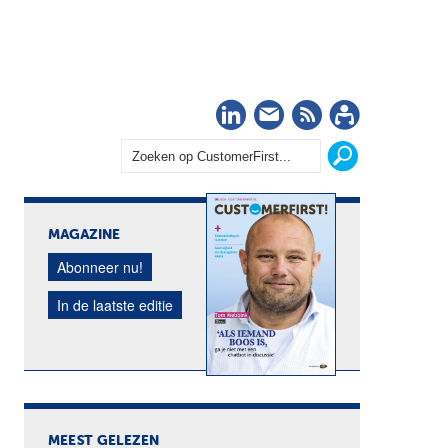
LinkedIn
Nieuwsbrief
RSS
Abonn
MAGAZINE
Abonneer nu!
In de laatste editie
MEEST GELEZEN