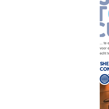
...
te 
voor 
echt 
SHE
CON