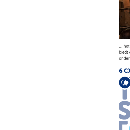
...
het
biedt
onder
6 C