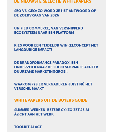
DE NIEUWSTE SELECTIE WHITEPAPERS
SEO VS. GEO: ZÓ WORD JE HET ANTWOORD OP
DE ZOEKVRAAG VAN 2026
UNIFIED COMMERCE; VAN VERSNIPPERD
ECOSYSTEEM NAAR ÉÉN PLATFORM
KIES VOOR EEN TIJDELIJK WINKELCONCEPT MET
LANGDURIGE IMPACT!
DE BRANDFORMANCE PARADOX. EEN
ONDERZOEK NAAR DE SUCCESFORMULE ACHTER
DUURZAME MARKETINGGROEI.
WAAROM FYSIEK VERGADEREN JUIST NÚ HET
VERSCHIL MAAKT
WHITEPAPERS UIT DE BUYERS'GUIDE
SLIMMER WERKEN, BETERE CX: ZO ZET JE AI
Ã©CHT AAN HET WERK
TOOLKIT AI ACT