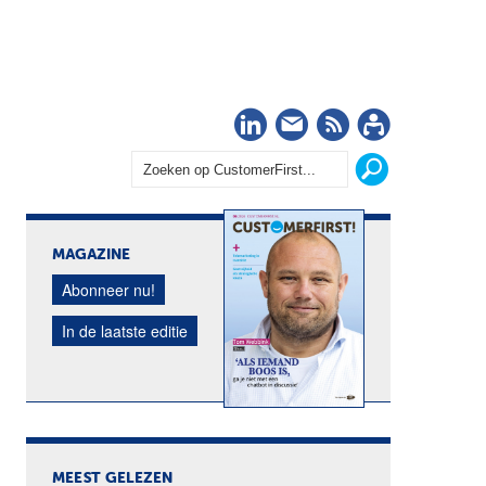
LinkedIn
Nieuwsbrief
RSS
Abonn
MAGAZINE
Abonneer nu!
In de laatste editie
MEEST GELEZEN