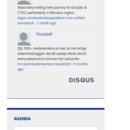
Absolutely exiting new journey for Enactor &
CTAC partnership in Benelux region.
sligro vernieuwt kassaplatform voor unified
commerce
·
1 month ago
Youssef
Zijn 300+ medewerkers en kan al met enige
zekerheidzeggen dat dit zaakje stinkt vanuit
betrouwbare bron binnen het callcenter
hm sluit klantenservice maastricht
·
5 months
ago
AGENDA