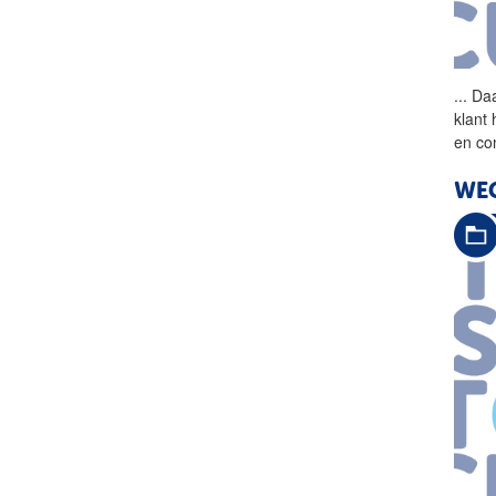
...
Daa
klant
en co
WEG