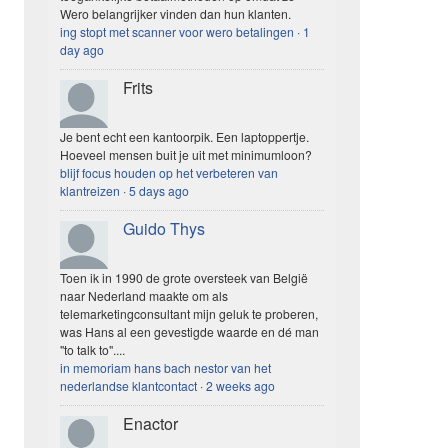
Wero belangrijker vinden dan hun klanten.
ing stopt met scanner voor wero betalingen
·
1
day ago
Frits
Je bent echt een kantoorpik. Een laptoppertje.
Hoeveel mensen buit je uit met minimumloon?
blijf focus houden op het verbeteren van
klantreizen
·
5 days ago
Guido Thys
Toen ik in 1990 de grote oversteek van België
naar Nederland maakte om als
telemarketingconsultant mijn geluk te proberen,
was Hans al een gevestigde waarde en dé man
"to talk to"....
in memoriam hans bach nestor van het
nederlandse klantcontact
·
2 weeks ago
Enactor