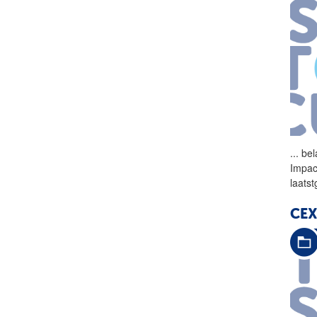
...
bel
Impact
laats
CEX