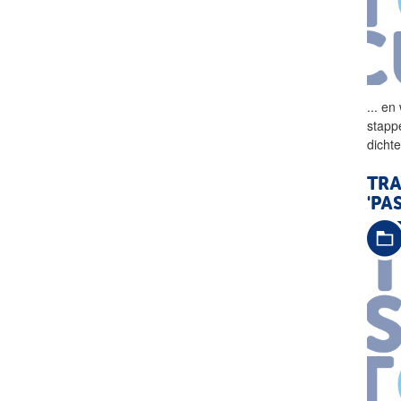
...
en 
stapp
dicht
TRA
'PA