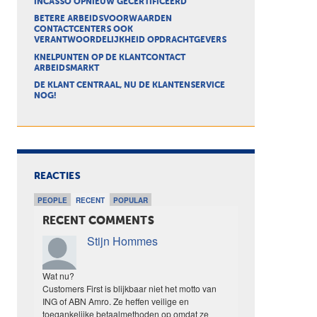
INCASSO OPNIEUW GECERTIFICEERD
BETERE ARBEIDSVOORWAARDEN
CONTACTCENTERS OOK
VERANTWOORDELIJKHEID OPDRACHTGEVERS
KNELPUNTEN OP DE KLANTCONTACT
ARBEIDSMARKT
DE KLANT CENTRAAL, NU DE KLANTENSERVICE
NOG!
REACTIES
PEOPLE
RECENT
POPULAR
RECENT COMMENTS
Stijn Hommes
Wat nu?
Customers First is blijkbaar niet het motto van
ING of ABN Amro. Ze heffen veilige en
toegankelijke betaalmethoden op omdat ze