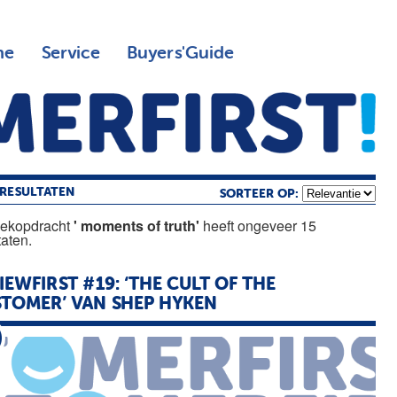
ne
Service
Buyers'Guide
RESULTATEN
SORTEER OP:
oekopdracht
' moments of truth'
heeft ongeveer 15
taten.
IEWFIRST #19: ‘THE CULT
OF
THE
TOMER’ VAN SHEP HYKEN