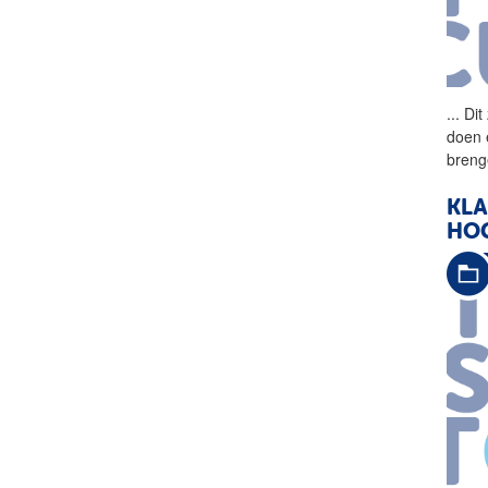
...
Dit 
doen 
breng
KLA
HOG