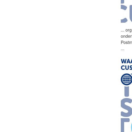
...
org
onder
Postm
...
WAA
CUS