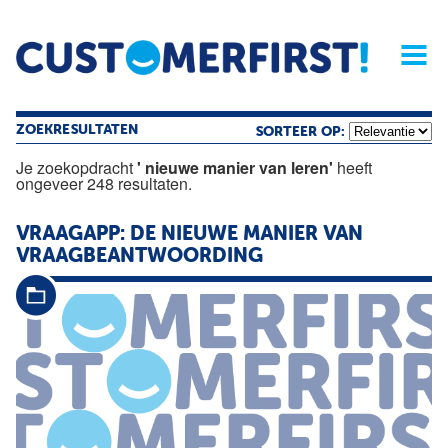
Home
Opinie
Archief
Magazine
Service
Buyers'Guide
Linked
Nieu
R
ZOEKRESULTATEN
SORTEER OP:
Je zoekopdracht
' nieuwe manier van leren'
heeft
ongeveer 248 resultaten.
VRAAGAPP: DE
NIEUWE
MANIER
VAN
VRAAGBEANTWOORDING