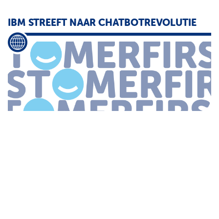
IBM STREEFT NAAR CHATBOTREVOLUTIE
...
Specifieke UX Doelen
van
de
nieuwe
versie
van
onder meer
virtuele assistent IBM Watson zijn een naadloze aansluiting op
specifieke klantbehoeften en een betere gebruikservaring Het
...
'AUPINGS
NIEUWE
GELUID HOOR JE OOK