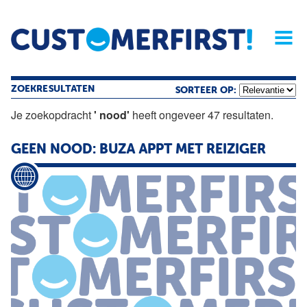
Home
Opinie
Archief
Magazine
Service
Buyers'Guide
Linked
Nieu
R
ZOEKRESULTATEN
SORTEER OP:
Je zoekopdracht
' nood'
heeft ongeveer 47 resultaten.
GEEN NOOD: BUZA APPT MET REIZIGER