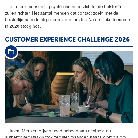
...
en meer mensen in psychische
nood
zich tot de Luisterlijn
zullen richten Het aantal mensen dat contact zoekt met de
Luisterlijn nam de afgelopen jaren fors toe Na de flinke toename
in 2020 steeg het
...
CUSTOMER EXPERIENCE CHALLENGE 2026
...
talent Mensen blijven
nood
hebben aan echtheid en
authenticiteit Raskin trok zelf vier maanden naar Colombia om