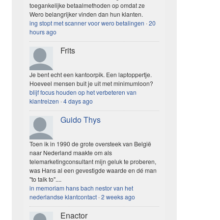
toegankelijke betaalmethoden op omdat ze
Wero belangrijker vinden dan hun klanten.
ing stopt met scanner voor wero betalingen
·
20
hours ago
Frits
Je bent echt een kantoorpik. Een laptoppertje.
Hoeveel mensen buit je uit met minimumloon?
blijf focus houden op het verbeteren van
klantreizen
·
4 days ago
Guido Thys
Toen ik in 1990 de grote oversteek van België
naar Nederland maakte om als
telemarketingconsultant mijn geluk te proberen,
was Hans al een gevestigde waarde en dé man
"to talk to"....
in memoriam hans bach nestor van het
nederlandse klantcontact
·
2 weeks ago
Enactor