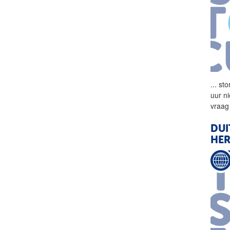
...
sto
uur n
vraag
DUI
HE