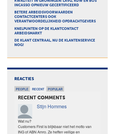
KWALITEIT IN GRONINGEN: LAVG, RDW EN BOS
INCASSO OPNIEUW GECERTIFICEERD
BETERE ARBEIDSVOORWAARDEN
CONTACTCENTERS OOK
VERANTWOORDELIJKHEID OPDRACHTGEVERS
KNELPUNTEN OP DE KLANTCONTACT
ARBEIDSMARKT
DE KLANT CENTRAAL, NU DE KLANTENSERVICE
NOG!
REACTIES
PEOPLE
RECENT
POPULAR
RECENT COMMENTS
Stijn Hommes
Wat nu?
Customers First is blijkbaar niet het motto van
ING of ABN Amro. Ze heffen veilige en