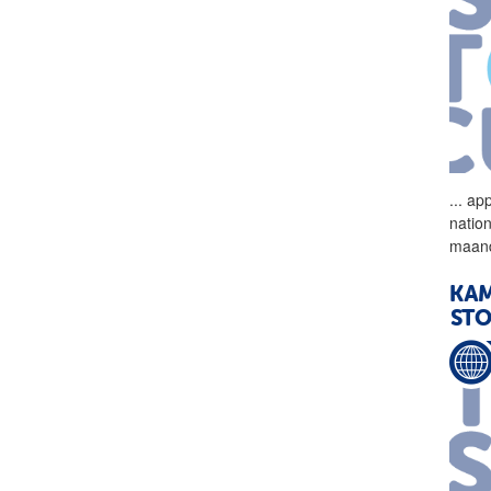
...
app
natio
maand
KAM
ST