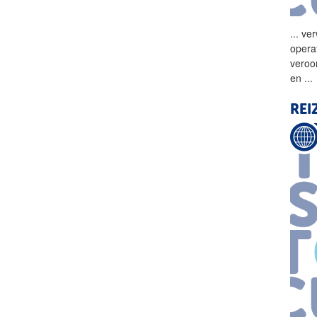
...
ver
opera
veroo
en
...
REI