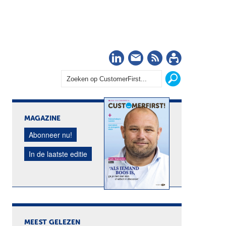
LinkedIn
Nieuwsbrief
RSS
Abonn
MAGAZINE
Abonneer nu!
In de laatste editie
MEEST GELEZEN