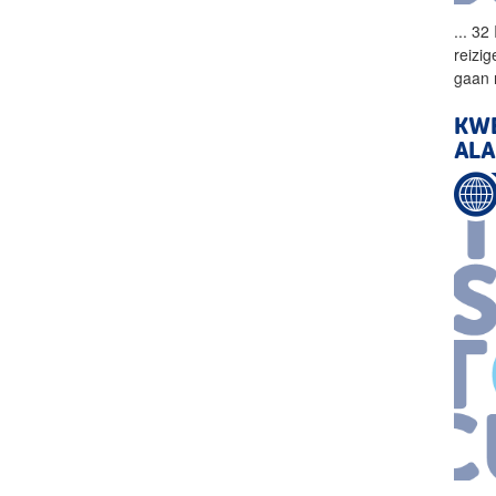
...
32 
reizig
gaan 
KWE
AL