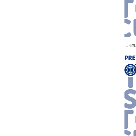
...
app
PRE