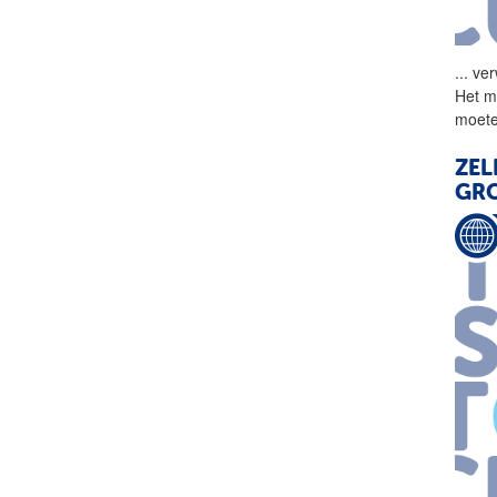
...
ver
Het m
moete
ZEL
GRO