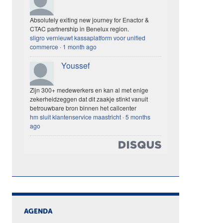
Absolutely exiting new journey for Enactor &
CTAC partnership in Benelux region.
sligro vernieuwt kassaplatform voor unified
commerce
·
1 month ago
Youssef
Zijn 300+ medewerkers en kan al met enige
zekerheidzeggen dat dit zaakje stinkt vanuit
betrouwbare bron binnen het callcenter
hm sluit klantenservice maastricht
·
5 months
ago
AGENDA