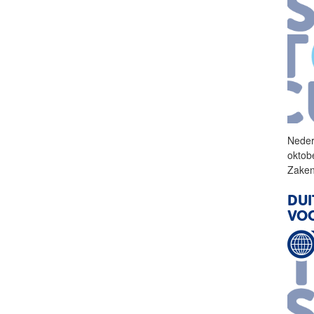
Neder
oktob
Zaken
DUI
VO