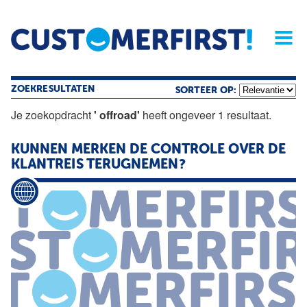
Home
Opinie
Archief
Magazine
Service
Buyers'Guide
Linked
Nieu
R
ZOEKRESULTATEN
SORTEER OP:
Je zoekopdracht
' offroad'
heeft ongeveer 1 resultaat.
KUNNEN MERKEN DE CONTROLE OVER DE
KLANTREIS TERUGNEMEN?