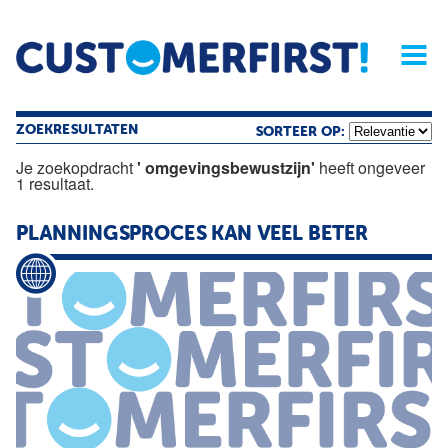
Home
Opinie
Archief
Magazine
Service
Buyers'Guide
Linked
Nieu
R
ZOEKRESULTATEN
SORTEER OP:
Je zoekopdracht
' omgevingsbewustzijn'
heeft ongeveer
1 resultaat.
PLANNINGSPROCES KAN VEEL BETER