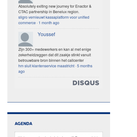
Absolutely exiting new journey for Enactor &
CTAC partnership in Benelux region.
sligro vernieuwt kassaplatform voor unified
commerce
·
1 month ago
Youssef
Zijn 300+ medewerkers en kan al met enige
zekerheidzeggen dat dit zaakje stinkt vanuit
betrouwbare bron binnen het callcenter
hm sluit klantenservice maastricht
·
5 months
ago
AGENDA