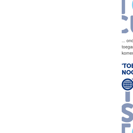
...
ond
toega
komen
'TO
NO