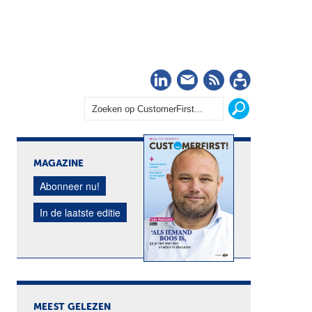
LinkedIn
Nieuwsbrief
RSS
Abonn
MAGAZINE
Abonneer nu!
In de laatste editie
MEEST GELEZEN