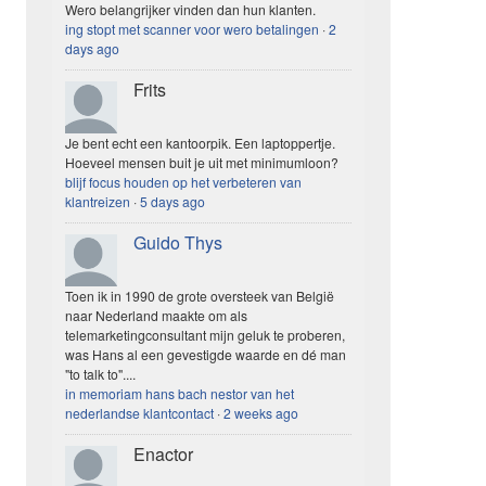
Wero belangrijker vinden dan hun klanten.
ing stopt met scanner voor wero betalingen
·
2
days ago
Frits
Je bent echt een kantoorpik. Een laptoppertje.
Hoeveel mensen buit je uit met minimumloon?
blijf focus houden op het verbeteren van
klantreizen
·
5 days ago
Guido Thys
Toen ik in 1990 de grote oversteek van België
naar Nederland maakte om als
telemarketingconsultant mijn geluk te proberen,
was Hans al een gevestigde waarde en dé man
"to talk to"....
in memoriam hans bach nestor van het
nederlandse klantcontact
·
2 weeks ago
Enactor