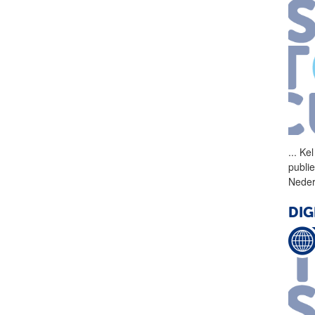
...
Kel
publi
Neder
DI