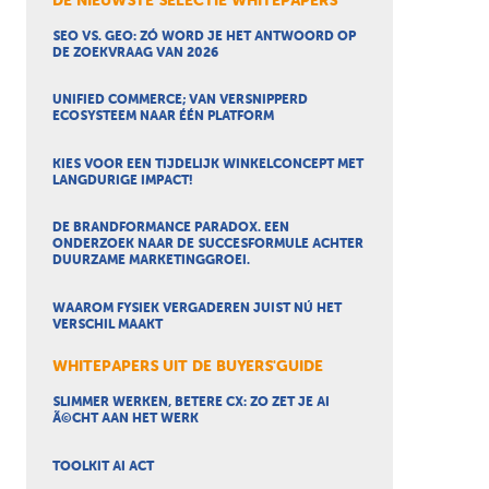
DE NIEUWSTE SELECTIE WHITEPAPERS
SEO VS. GEO: ZÓ WORD JE HET ANTWOORD OP
DE ZOEKVRAAG VAN 2026
UNIFIED COMMERCE; VAN VERSNIPPERD
ECOSYSTEEM NAAR ÉÉN PLATFORM
KIES VOOR EEN TIJDELIJK WINKELCONCEPT MET
LANGDURIGE IMPACT!
DE BRANDFORMANCE PARADOX. EEN
ONDERZOEK NAAR DE SUCCESFORMULE ACHTER
DUURZAME MARKETINGGROEI.
WAAROM FYSIEK VERGADEREN JUIST NÚ HET
VERSCHIL MAAKT
WHITEPAPERS UIT DE BUYERS'GUIDE
SLIMMER WERKEN, BETERE CX: ZO ZET JE AI
Ã©CHT AAN HET WERK
TOOLKIT AI ACT