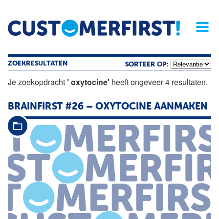
Home
Opinie
Archief
Magazine
Service
Buyers'Guide
Linked
Nieu
R
ZOEKRESULTATEN
SORTEER OP:
Je zoekopdracht
' oxytocine'
heeft ongeveer 4 resultaten.
BRAINFIRST #26 –
OXYTOCINE
AANMAKEN