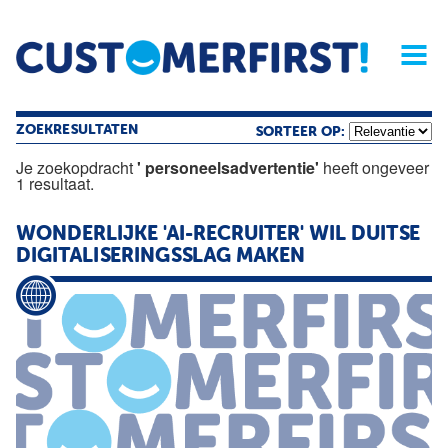
Home
Opinie
Archief
Magazine
Service
Buyers'Guide
Linked
Nieu
R
ZOEKRESULTATEN
SORTEER OP:
Je zoekopdracht
' personeelsadvertentie'
heeft ongeveer
1 resultaat.
WONDERLIJKE 'AI-RECRUITER' WIL DUITSE
DIGITALISERINGSSLAG MAKEN