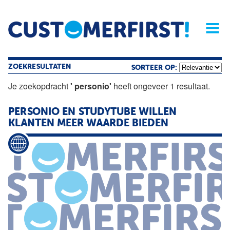
Home
Opinie
Archief
Magazine
Service
Buyers'Guide
Linked
Nieu
R
ZOEKRESULTATEN
SORTEER OP:
Je zoekopdracht
' personio'
heeft ongeveer 1 resultaat.
PERSONIO
EN STUDYTUBE WILLEN
KLANTEN MEER WAARDE BIEDEN