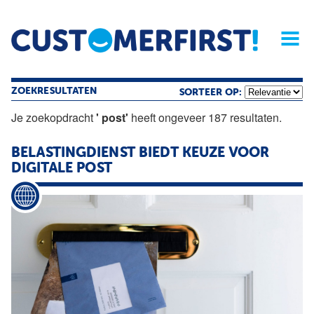
Home
Opinie
Archief
Magazine
Service
Buyers'Guide
Linked
Nieu
R
ZOEKRESULTATEN
SORTEER OP:
Je zoekopdracht
' post'
heeft ongeveer 187 resultaten.
BELASTINGDIENST BIEDT KEUZE VOOR
DIGITALE
POST