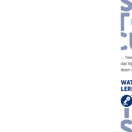
...
hee
dat hi
doen i
WA
LER