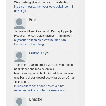
Wero belangrijker vinden dan hun klanten.
ing stopt met scanner voor wero betalingen
·
3
days ago
Frits
Je bent echt een kantoorpik. Een laptoppertje.
Hoeveel mensen buit je uit met minimumloon?
blijf focus houden op het verbeteren van
klantreizen
·
1 week ago
Guido Thys
Toen ik in 1990 de grote oversteek van België
naar Nederland maakte om als
telemarketingconsultant mijn geluk te proberen,
was Hans al een gevestigde waarde en dé man
"to talk to"....
in memoriam hans bach nestor van het
nederlandse klantcontact
·
2 weeks ago
Enactor