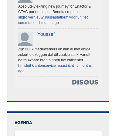
Absolutely exiting new journey for Enactor &
CTAC partnership in Benelux region.
sligro vernieuwt kassaplatform voor unified
commerce
·
1 month ago
Youssef
Zijn 300+ medewerkers en kan al met enige
zekerheidzeggen dat dit zaakje stinkt vanuit
betrouwbare bron binnen het callcenter
hm sluit klantenservice maastricht
·
5 months
ago
AGENDA