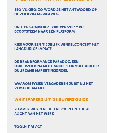
DE NIEUWSTE SELECTIE WHITEPAPERS
SEO VS. GEO: ZÓ WORD JE HET ANTWOORD OP
DE ZOEKVRAAG VAN 2026
UNIFIED COMMERCE; VAN VERSNIPPERD
ECOSYSTEEM NAAR ÉÉN PLATFORM
KIES VOOR EEN TIJDELIJK WINKELCONCEPT MET
LANGDURIGE IMPACT!
DE BRANDFORMANCE PARADOX. EEN
ONDERZOEK NAAR DE SUCCESFORMULE ACHTER
DUURZAME MARKETINGGROEI.
WAAROM FYSIEK VERGADEREN JUIST NÚ HET
VERSCHIL MAAKT
WHITEPAPERS UIT DE BUYERS'GUIDE
SLIMMER WERKEN, BETERE CX: ZO ZET JE AI
Ã©CHT AAN HET WERK
TOOLKIT AI ACT