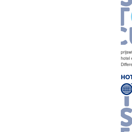
prijs
hotel
Differ
HOT