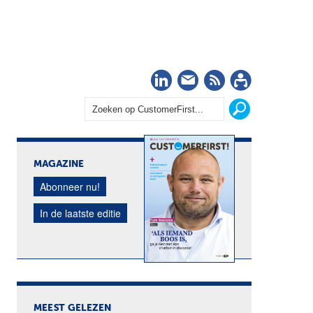
LinkedIn
Nieuwsbrief
RSS
Abonn
MAGAZINE
Abonneer nu!
In de laatste editie
MEEST GELEZEN