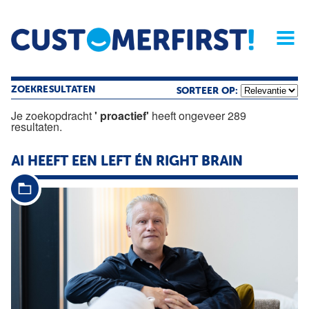
Home
Opinie
Archief
Magazine
Service
Buyers'Guide
Linked
Nieu
R
ZOEKRESULTATEN
SORTEER OP:
Je zoekopdracht
' proactief'
heeft ongeveer 289
resultaten.
AI HEEFT EEN LEFT ÉN RIGHT BRAIN