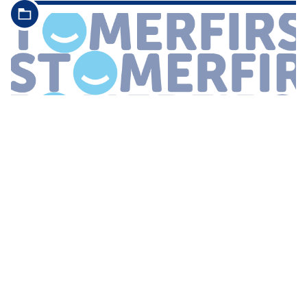
...
de minder eenvoudige kunnen
proactief
uitstekend
geautomatiseerd worden beantwoord en indien nodig worden
gerouteerd naar persoonlijk contact waar een persoon de draad
direct kan oppakken vervolgt
...
SAMENWERKEN AAN EEN BETERE
PERCEPTIE