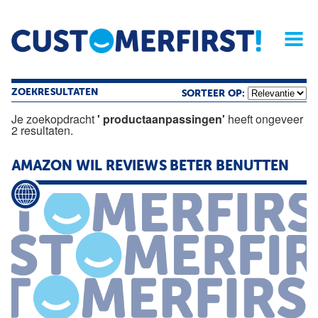
Home
Opinie
Archief
Magazine
Service
Buyers'Guide
Linked
Nieu
R
ZOEKRESULTATEN
SORTEER OP:
Je zoekopdracht
' productaanpassingen'
heeft ongeveer
2 resultaten.
AMAZON WIL REVIEWS BETER BENUTTEN