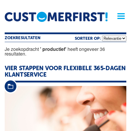
Home
Opinie
Archief
Magazine
Service
Buyers'Guide
Linked
Nieu
R
ZOEKRESULTATEN
SORTEER OP:
Je zoekopdracht
' productief'
heeft ongeveer 36
resultaten.
VIER STAPPEN VOOR FLEXIBELE 365-DAGEN
KLANTSERVICE