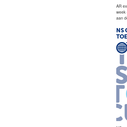
AR ex
week 
aan d
NS 
TO