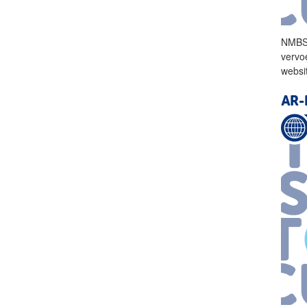
NMBS 
vervo
websi
AR-