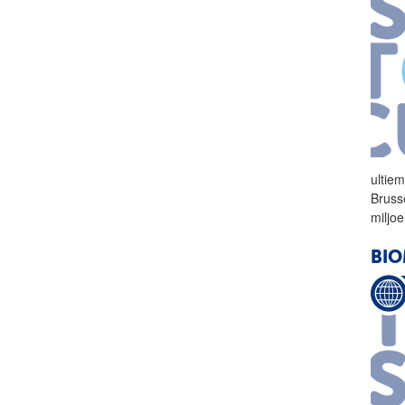
ultie
Bruss
miljo
BIO