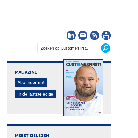
LinkedIn
Nieuwsbrief
RSS
Abonn
MAGAZINE
Abonneer nu!
In de laatste editie
MEEST GELEZEN