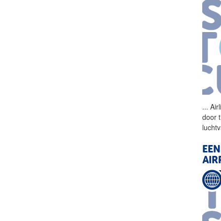
...
Air
door t
lucht
EEN
AIR