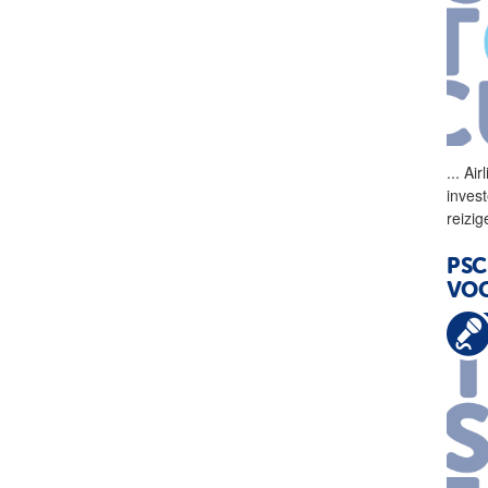
...
Airl
inves
reizi
PSC
VO