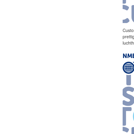
Custo
prett
lucht
NMB