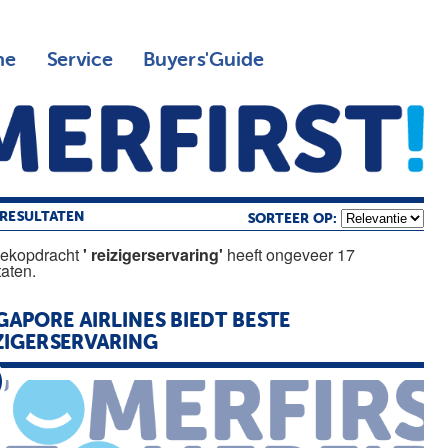
ne
Service
Buyers'Guide
RESULTATEN
SORTEER OP:
oekopdracht
' reizigerservaring'
heeft ongeveer 17
taten.
GAPORE AIRLINES BIEDT BESTE
ZIGERSERVARING