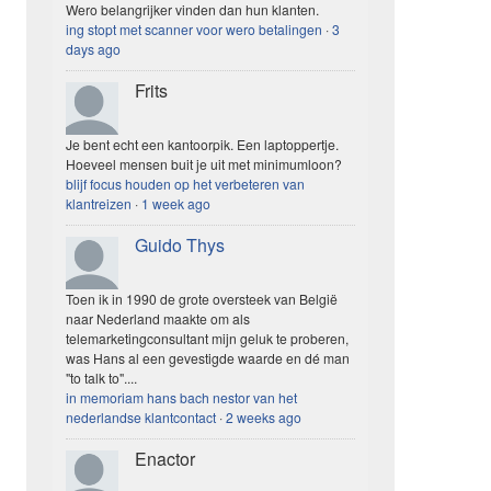
Wero belangrijker vinden dan hun klanten.
ing stopt met scanner voor wero betalingen
·
3
days ago
Frits
Je bent echt een kantoorpik. Een laptoppertje.
Hoeveel mensen buit je uit met minimumloon?
blijf focus houden op het verbeteren van
klantreizen
·
1 week ago
Guido Thys
Toen ik in 1990 de grote oversteek van België
naar Nederland maakte om als
telemarketingconsultant mijn geluk te proberen,
was Hans al een gevestigde waarde en dé man
"to talk to"....
in memoriam hans bach nestor van het
nederlandse klantcontact
·
2 weeks ago
Enactor