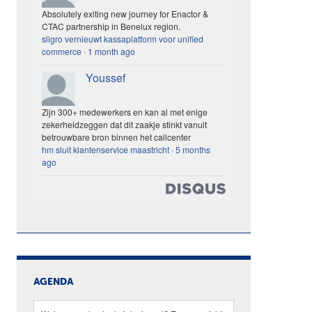
Absolutely exiting new journey for Enactor &
CTAC partnership in Benelux region.
sligro vernieuwt kassaplatform voor unified
commerce
·
1 month ago
Youssef
Zijn 300+ medewerkers en kan al met enige
zekerheidzeggen dat dit zaakje stinkt vanuit
betrouwbare bron binnen het callcenter
hm sluit klantenservice maastricht
·
5 months
ago
AGENDA