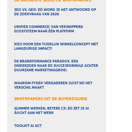
DE NIEUWSTE SELECTIE WHITEPAPERS
SEO VS. GEO: ZÓ WORD JE HET ANTWOORD OP
DE ZOEKVRAAG VAN 2026
UNIFIED COMMERCE; VAN VERSNIPPERD
ECOSYSTEEM NAAR ÉÉN PLATFORM
KIES VOOR EEN TIJDELIJK WINKELCONCEPT MET
LANGDURIGE IMPACT!
DE BRANDFORMANCE PARADOX. EEN
ONDERZOEK NAAR DE SUCCESFORMULE ACHTER
DUURZAME MARKETINGGROEI.
WAAROM FYSIEK VERGADEREN JUIST NÚ HET
VERSCHIL MAAKT
WHITEPAPERS UIT DE BUYERS'GUIDE
SLIMMER WERKEN, BETERE CX: ZO ZET JE AI
Ã©CHT AAN HET WERK
TOOLKIT AI ACT