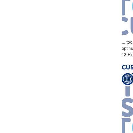
...
tool
optim
13 Ein
CUS