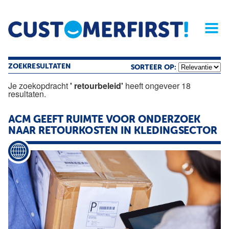
Home
Opinie
Archief
Magazine
Service
Buyers'Guide
Linked
Nieu
R
ZOEKRESULTATEN
SORTEER OP:
Je zoekopdracht
' retourbeleid'
heeft ongeveer 18
resultaten.
ACM GEEFT RUIMTE VOOR ONDERZOEK
NAAR RETOURKOSTEN IN KLEDINGSECTOR