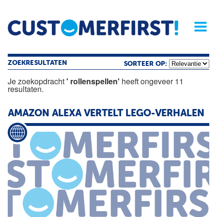
Home
Opinie
Archief
Magazine
Service
Buyers'Guide
Linked
Nieu
R
ZOEKRESULTATEN
SORTEER OP:
Je zoekopdracht
' rollenspellen'
heeft ongeveer 11
resultaten.
AMAZON ALEXA VERTELT LEGO-VERHALEN