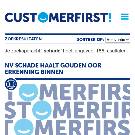
Home
Opinie
Archief
Magazine
Service
Buyers'Guide
Linked
Nieu
R
ZOEKRESULTATEN
SORTEER OP:
Je zoekopdracht
' schade'
heeft ongeveer 155 resultaten.
NV
SCHADE
HAALT GOUDEN OOR
ERKENNING BINNEN