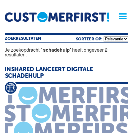
Home
Opinie
Archief
Magazine
Service
Buyers'Guide
Linked
Nieu
R
ZOEKRESULTATEN
SORTEER OP:
Je zoekopdracht
' schadehulp'
heeft ongeveer 2
resultaten.
INSHARED LANCEERT DIGITALE
SCHADEHULP