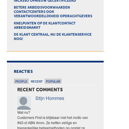
INCASSO OPNIEUW GECERTIFICEERD
BETERE ARBEIDSVOORWAARDEN
CONTACTCENTERS OOK
VERANTWOORDELIJKHEID OPDRACHTGEVERS
KNELPUNTEN OP DE KLANTCONTACT
ARBEIDSMARKT
DE KLANT CENTRAAL, NU DE KLANTENSERVICE
NOG!
REACTIES
PEOPLE
RECENT
POPULAR
RECENT COMMENTS
Stijn Hommes
Wat nu?
Customers First is blijkbaar niet het motto van
ING of ABN Amro. Ze heffen veilige en
toegankelijke betaalmethoden op omdat ze