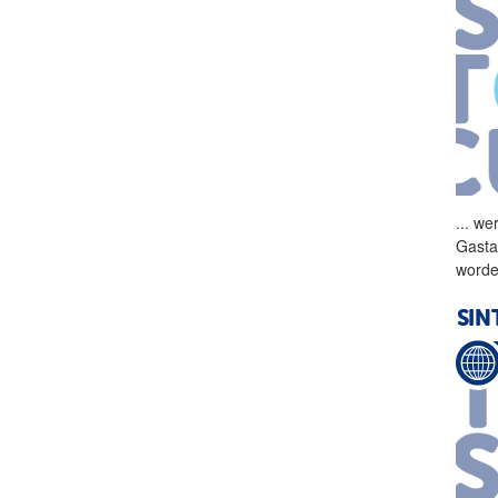
...
wer
Gasta
worde
SIN