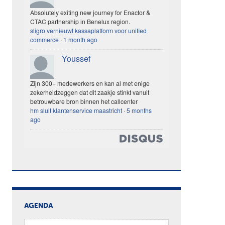
Absolutely exiting new journey for Enactor &
CTAC partnership in Benelux region.
sligro vernieuwt kassaplatform voor unified
commerce
·
1 month ago
Youssef
Zijn 300+ medewerkers en kan al met enige
zekerheidzeggen dat dit zaakje stinkt vanuit
betrouwbare bron binnen het callcenter
hm sluit klantenservice maastricht
·
5 months
ago
AGENDA