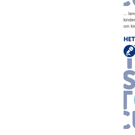
...
lan
kinde
om ki
HET