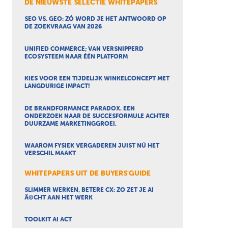
DE NIEUWSTE SELECTIE WHITEPAPERS
SEO VS. GEO: ZÓ WORD JE HET ANTWOORD OP
DE ZOEKVRAAG VAN 2026
UNIFIED COMMERCE; VAN VERSNIPPERD
ECOSYSTEEM NAAR ÉÉN PLATFORM
KIES VOOR EEN TIJDELIJK WINKELCONCEPT MET
LANGDURIGE IMPACT!
DE BRANDFORMANCE PARADOX. EEN
ONDERZOEK NAAR DE SUCCESFORMULE ACHTER
DUURZAME MARKETINGGROEI.
WAAROM FYSIEK VERGADEREN JUIST NÚ HET
VERSCHIL MAAKT
WHITEPAPERS UIT DE BUYERS'GUIDE
SLIMMER WERKEN, BETERE CX: ZO ZET JE AI
Ã©CHT AAN HET WERK
TOOLKIT AI ACT