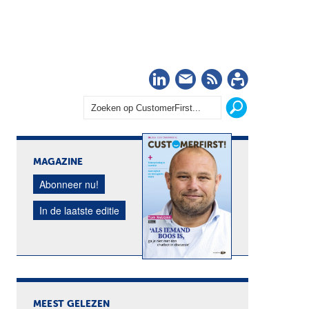
LinkedIn
Nieuwsbrief
RSS
Abonn
MAGAZINE
Abonneer nu!
In de laatste editie
MEEST GELEZEN