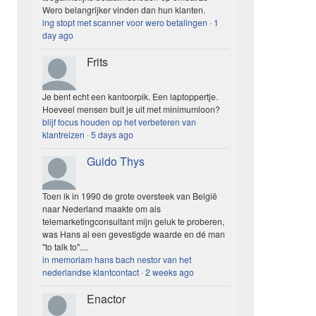
Wero belangrijker vinden dan hun klanten.
ing stopt met scanner voor wero betalingen
·
1
day ago
Frits
Je bent echt een kantoorpik. Een laptoppertje.
Hoeveel mensen buit je uit met minimumloon?
blijf focus houden op het verbeteren van
klantreizen
·
5 days ago
Guido Thys
Toen ik in 1990 de grote oversteek van België
naar Nederland maakte om als
telemarketingconsultant mijn geluk te proberen,
was Hans al een gevestigde waarde en dé man
"to talk to"....
in memoriam hans bach nestor van het
nederlandse klantcontact
·
2 weeks ago
Enactor