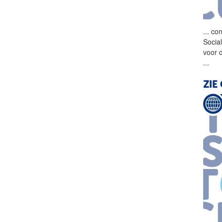
...
con
Socia
voor 
...
ZIE