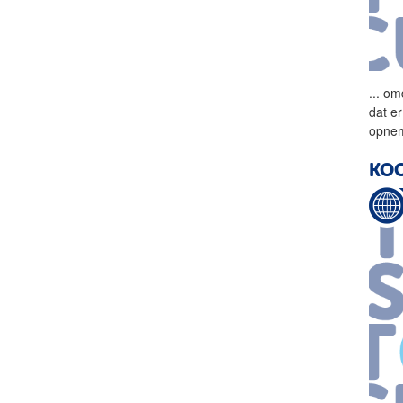
...
omd
dat e
opnem
KOO