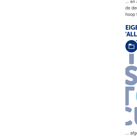
...
en 
de de
hoop 
EIG
'AL
...
afg