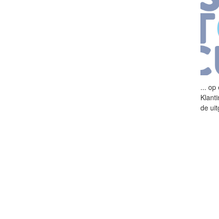
...
op 
Klant
de ui