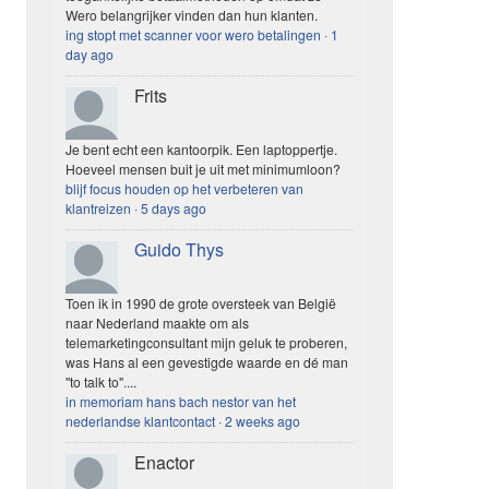
Wero belangrijker vinden dan hun klanten.
ing stopt met scanner voor wero betalingen
·
1
day ago
Frits
Je bent echt een kantoorpik. Een laptoppertje.
Hoeveel mensen buit je uit met minimumloon?
blijf focus houden op het verbeteren van
klantreizen
·
5 days ago
Guido Thys
Toen ik in 1990 de grote oversteek van België
naar Nederland maakte om als
telemarketingconsultant mijn geluk te proberen,
was Hans al een gevestigde waarde en dé man
"to talk to"....
in memoriam hans bach nestor van het
nederlandse klantcontact
·
2 weeks ago
Enactor