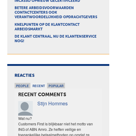
INCASSO OPNIEUW GECERTIFICEERD
BETERE ARBEIDSVOORWAARDEN
CONTACTCENTERS OOK
VERANTWOORDELIJKHEID OPDRACHTGEVERS
KNELPUNTEN OP DE KLANTCONTACT
ARBEIDSMARKT
DE KLANT CENTRAAL, NU DE KLANTENSERVICE
NOG!
REACTIES
PEOPLE
RECENT
POPULAR
RECENT COMMENTS
Stijn Hommes
Wat nu?
Customers First is blijkbaar niet het motto van
ING of ABN Amro. Ze heffen veilige en
toegankelijke betaalmethoden op omdat ze