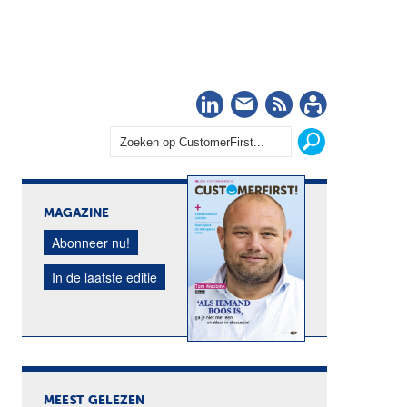
LinkedIn
Nieuwsbrief
RSS
Abonn
MAGAZINE
Abonneer nu!
In de laatste editie
MEEST GELEZEN