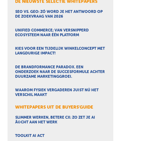
DE NIEUWSTE SELECTIE WHITEPAPERS
SEO VS. GEO: ZÓ WORD JE HET ANTWOORD OP
DE ZOEKVRAAG VAN 2026
UNIFIED COMMERCE; VAN VERSNIPPERD
ECOSYSTEEM NAAR ÉÉN PLATFORM
KIES VOOR EEN TIJDELIJK WINKELCONCEPT MET
LANGDURIGE IMPACT!
DE BRANDFORMANCE PARADOX. EEN
ONDERZOEK NAAR DE SUCCESFORMULE ACHTER
DUURZAME MARKETINGGROEI.
WAAROM FYSIEK VERGADEREN JUIST NÚ HET
VERSCHIL MAAKT
WHITEPAPERS UIT DE BUYERS'GUIDE
SLIMMER WERKEN, BETERE CX: ZO ZET JE AI
Ã©CHT AAN HET WERK
TOOLKIT AI ACT