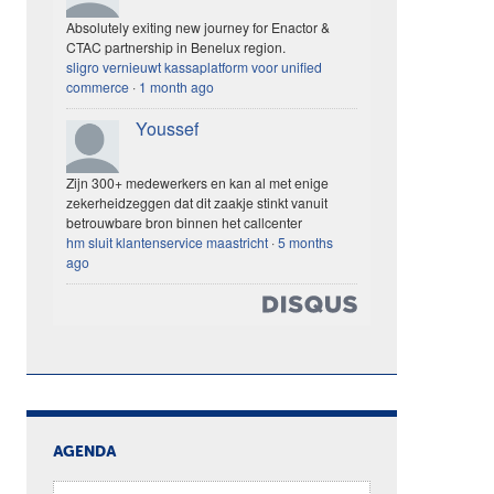
Absolutely exiting new journey for Enactor &
CTAC partnership in Benelux region.
sligro vernieuwt kassaplatform voor unified
commerce
·
1 month ago
Youssef
Zijn 300+ medewerkers en kan al met enige
zekerheidzeggen dat dit zaakje stinkt vanuit
betrouwbare bron binnen het callcenter
hm sluit klantenservice maastricht
·
5 months
ago
AGENDA