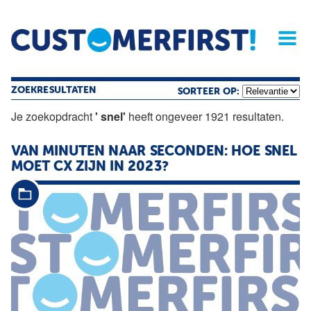
Home
Opinie
Archief
Magazine
Service
Buyers'Guide
Linked
Nieu
R
ZOEKRESULTATEN
SORTEER OP:
Je zoekopdracht
' snel'
heeft ongeveer 1921 resultaten.
VAN MINUTEN NAAR SECONDEN: HOE
SNEL
MOET CX ZIJN IN 2023?