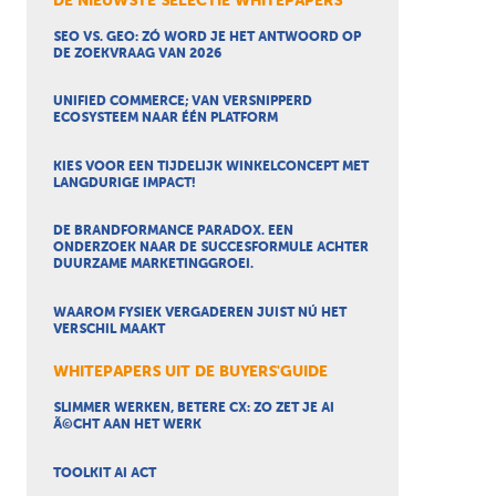
DE NIEUWSTE SELECTIE WHITEPAPERS
SEO VS. GEO: ZÓ WORD JE HET ANTWOORD OP
DE ZOEKVRAAG VAN 2026
UNIFIED COMMERCE; VAN VERSNIPPERD
ECOSYSTEEM NAAR ÉÉN PLATFORM
KIES VOOR EEN TIJDELIJK WINKELCONCEPT MET
LANGDURIGE IMPACT!
DE BRANDFORMANCE PARADOX. EEN
ONDERZOEK NAAR DE SUCCESFORMULE ACHTER
DUURZAME MARKETINGGROEI.
WAAROM FYSIEK VERGADEREN JUIST NÚ HET
VERSCHIL MAAKT
WHITEPAPERS UIT DE BUYERS'GUIDE
SLIMMER WERKEN, BETERE CX: ZO ZET JE AI
Ã©CHT AAN HET WERK
TOOLKIT AI ACT