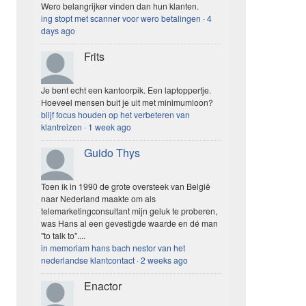
Wero belangrijker vinden dan hun klanten.
ing stopt met scanner voor wero betalingen
·
4
days ago
Frits
Je bent echt een kantoorpik. Een laptoppertje.
Hoeveel mensen buit je uit met minimumloon?
blijf focus houden op het verbeteren van
klantreizen
·
1 week ago
Guido Thys
Toen ik in 1990 de grote oversteek van België
naar Nederland maakte om als
telemarketingconsultant mijn geluk te proberen,
was Hans al een gevestigde waarde en dé man
"to talk to"....
in memoriam hans bach nestor van het
nederlandse klantcontact
·
2 weeks ago
Enactor