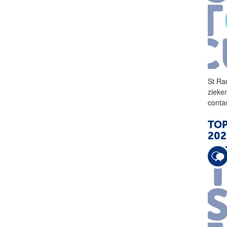
St R
zieke
conta
TOP
202