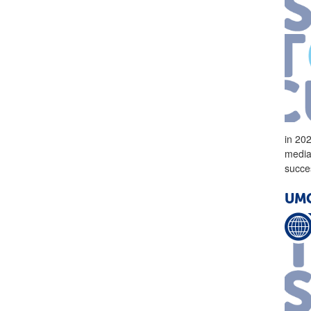
in 20
media
succes
UMC