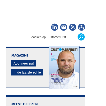
LinkedIn
Nieuwsbrief
RSS
Abonn
MAGAZINE
Abonneer nu!
In de laatste editie
MEEST GELEZEN