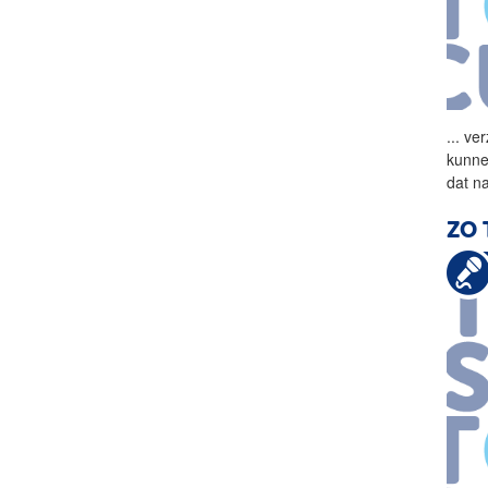
...
ver
kunne
dat n
ZO 