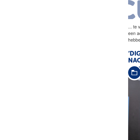
...
te 
een a
hebbe
‘DI
NAC