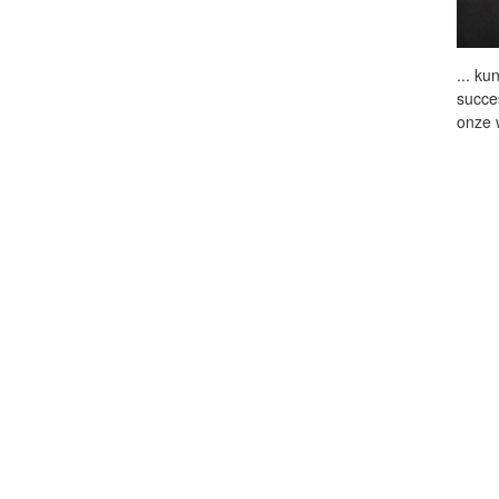
...
kun
succe
onze 