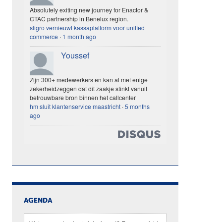
Absolutely exiting new journey for Enactor &
CTAC partnership in Benelux region.
sligro vernieuwt kassaplatform voor unified
commerce
·
1 month ago
Youssef
Zijn 300+ medewerkers en kan al met enige
zekerheidzeggen dat dit zaakje stinkt vanuit
betrouwbare bron binnen het callcenter
hm sluit klantenservice maastricht
·
5 months
ago
AGENDA