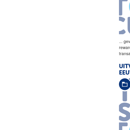
...
gev
rewar
trans
UIT
EEU