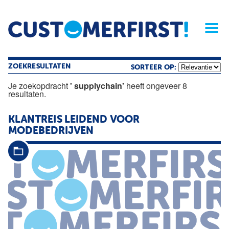
Home
Opinie
Archief
Magazine
Service
Buyers'Guide
Linked
Nieu
R
ZOEKRESULTATEN
SORTEER OP:
Je zoekopdracht
' supplychain'
heeft ongeveer 8
resultaten.
KLANTREIS LEIDEND VOOR
MODEBEDRIJVEN