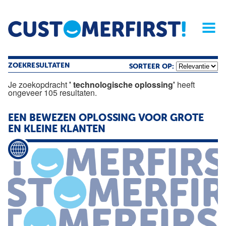
Home
Opinie
Archief
Magazine
Service
Buyers'Guide
Linked
Nieu
R
ZOEKRESULTATEN
SORTEER OP:
Je zoekopdracht
' technologische oplossing'
heeft
ongeveer 105 resultaten.
EEN BEWEZEN
OPLOSSING
VOOR GROTE
EN KLEINE KLANTEN