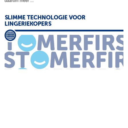
daarom meer
...
SLIMME TECHNOLOGIE VOOR
LINGERIEKOPERS
...
startup Macty komt met een
technologische
oplossing
voor de
lingeriebranche de Complete the Look app De slimme
technologie moet gegronde productsuggesties bieden en klanten
inspireren Van de Velde
...