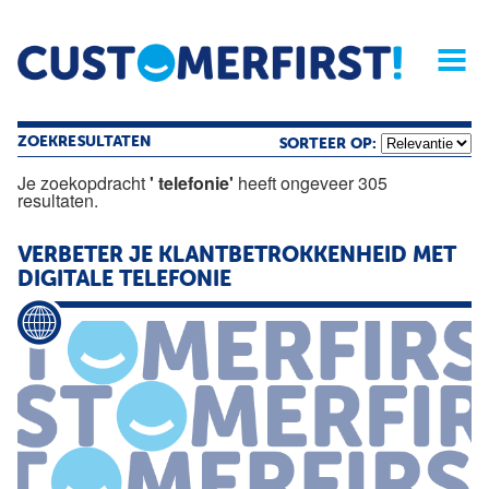
Home
Opinie
Archief
Magazine
Service
Buyers'Guide
Linked
Nieu
R
ZOEKRESULTATEN
SORTEER OP:
Je zoekopdracht
' telefonie'
heeft ongeveer 305
resultaten.
VERBETER JE KLANTBETROKKENHEID MET
DIGITALE
TELEFONIE