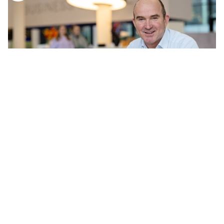
...
jaren zijn opgekomen blijft
telefonie
voor veel klanten een
prettig kanaal Wat we wél duidelijk zien is dat we het aantal
onnodige klantcontacten flink hebben teruggebracht Dat zijn
contacten die
...
'SAMEN OP HET JUISTE SPOOR'