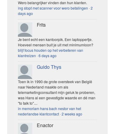
Wero belangrijker vinden dan hun klanten.
ing stopt met scanner voor wero betalingen
·
2
days ago
Frits
Je bent echt een kantoorpik. Een laptoppertje.
Hoeveel mensen buit je uit met minimumloon?
blijf focus houden op het verbeteren van
klantreizen
·
6 days ago
Guido Thys
Toen ik in 1990 de grote oversteek van België
naar Nederland maakte om als
telemarketingconsultant mijn geluk te proberen,
was Hans al een gevestigde waarde en dé man
"to talk to"....
in memoriam hans bach nestor van het
nederlandse klantcontact
·
2 weeks ago
Enactor