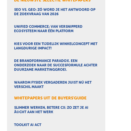
DE NIEUWSTE SELECTIE WHITEPAPERS
SEO VS. GEO: ZÓ WORD JE HET ANTWOORD OP
DE ZOEKVRAAG VAN 2026
UNIFIED COMMERCE; VAN VERSNIPPERD
ECOSYSTEEM NAAR ÉÉN PLATFORM
KIES VOOR EEN TIJDELIJK WINKELCONCEPT MET
LANGDURIGE IMPACT!
DE BRANDFORMANCE PARADOX. EEN
ONDERZOEK NAAR DE SUCCESFORMULE ACHTER
DUURZAME MARKETINGGROEI.
WAAROM FYSIEK VERGADEREN JUIST NÚ HET
VERSCHIL MAAKT
WHITEPAPERS UIT DE BUYERS'GUIDE
SLIMMER WERKEN, BETERE CX: ZO ZET JE AI
Ã©CHT AAN HET WERK
TOOLKIT AI ACT