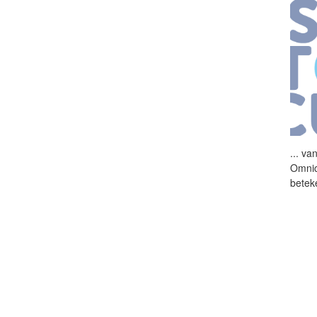
...
van
Omnic
beteke