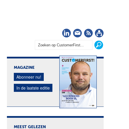
LinkedIn
Nieuwsbrief
RSS
Abonn
MAGAZINE
Abonneer nu!
In de laatste editie
MEEST GELEZEN